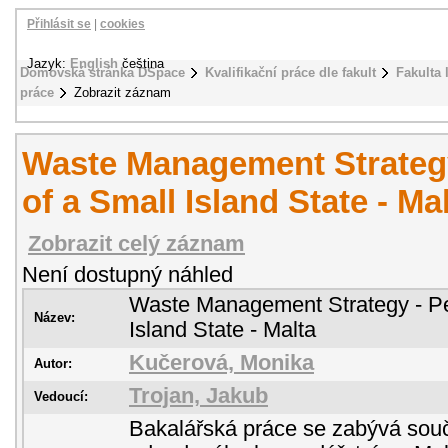
Přihlásit se
|
cookies
Jazyk:
English
čeština
Domovská stránka DSpace
Kvalifikační práce dle fakult
Fakulta 
práce
Zobrazit záznam
Waste Management Strategy
of a Small Island State - Ma
Zobrazit celý záznam
Není dostupný náhled
Waste Management Strategy - Pe
Název:
Island State - Malta
Kučerová, Monika
Autor:
Trojan, Jakub
Vedoucí:
Bakalářská práce se zabývá souč