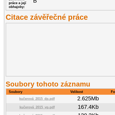
B
práce a její
obhajoby:
Citace závěřečné práce
Soubory tohoto záznamu
Soubory
Velikost
Fo
2.625Mb
kučerová_2015_dp.pdf
167.4Kb
kučerová_2015_vp.pdf