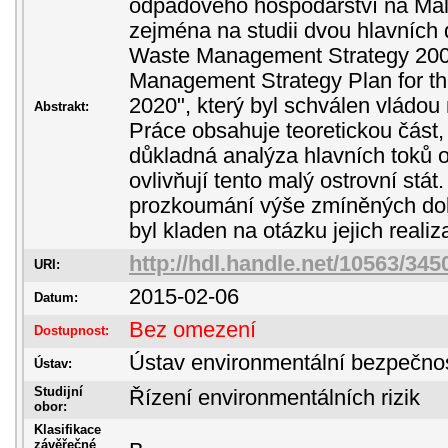
odpadového hospodářství na Mal
zejména na studii dvou hlavních
Waste Management Strategy 200
Management Strategy Plan for th
2020", který byl schválen vládou
Abstrakt:
Práce obsahuje teoretickou část,
důkladná analýza hlavních toků 
ovlivňují tento malý ostrovní stá
prozkoumání výše zmíněných dok
byl kladen na otázku jejich realiz
http://hdl.handle.net/10563/345
URI:
2015-02-06
Datum:
Bez omezení
Dostupnost:
Ústav environmentální bezpečnos
Ústav:
Studijní
Řízení environmentálních rizik
obor:
Klasifikace
závěřečné