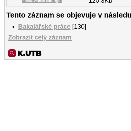
120.3Kb
kučerová_2015_op.pdf
Tento záznam se objevuje v následu
Bakalářské práce
[130]
Zobrazit celý záznam