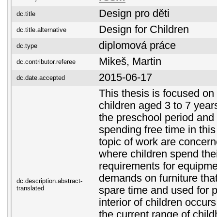
Design pro děti
dc.title
Design for Children
dc.title.alternative
diplomová práce
dc.type
Mikeš, Martin
dc.contributor.referee
2015-06-17
dc.date.accepted
This thesis is focused on 
children aged 3 to 7 year
the preschool period and
spending free time in thi
topic of work are concerne
where children spend thei
requirements for equipmen
demands on furniture that 
dc.description.abstract-
translated
spare time and used for p
interior of children occur
the current range of child