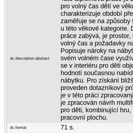
pro volný čas dětí ve věk
charakterizuje období př
zaměřuje se na způsoby 
u této věkové kategorie. 
práce zabývá, je prostor, 
volný čas a požadavky na
Popisuje nároky na nábyte
svém volném čase využíva
dc.description.abstract
se v interiéru pro děti ob
hodnotí současnou nabíd
nábytku. Pro získání bliž
proveden dotazníkový prů
je v této práci zpracovan
je zpracován návrh multi
pro děti, kombinující hru,
pracovní plochu.
71 s.
dc.format