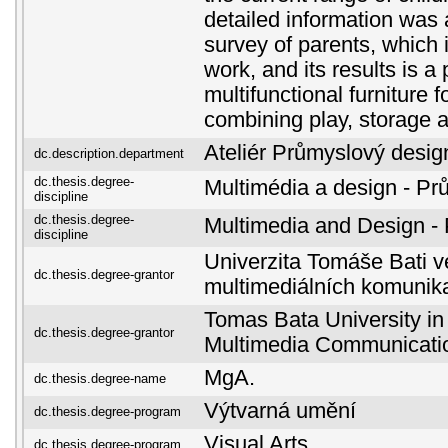
detailed information was 
survey of parents, which i
work, and its results is a
multifunctional furniture f
combining play, storage
Ateliér Průmyslový desig
dc.description.department
dc.thesis.degree-
Multimédia a design - Pr
discipline
dc.thesis.degree-
Multimedia and Design -
discipline
Univerzita Tomáše Bati ve
dc.thesis.degree-grantor
multimediálních komunik
Tomas Bata University in 
dc.thesis.degree-grantor
Multimedia Communicati
MgA.
dc.thesis.degree-name
Výtvarná umění
dc.thesis.degree-program
Visual Arts
dc.thesis.degree-program