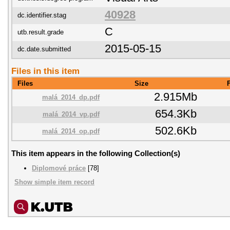
40928
dc.identifier.stag
C
utb.result.grade
2015-05-15
dc.date.submitted
Files in this item
Files
Size
2.915Mb
malá_2014_dp.pdf
654.3Kb
malá_2014_vp.pdf
502.6Kb
malá_2014_op.pdf
This item appears in the following Collection(s)
Diplomové práce
[78]
Show simple item record