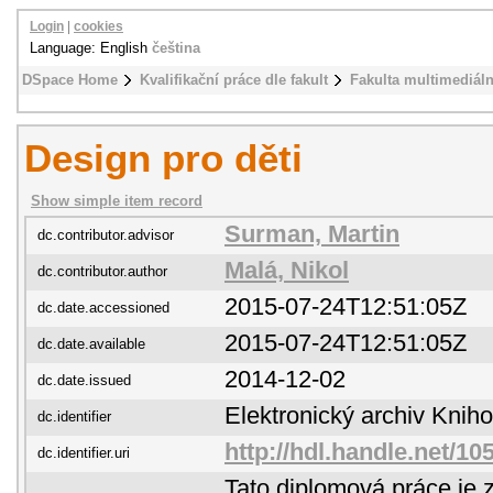
Login
|
cookies
Language: English
čeština
DSpace Home
Kvalifikační práce dle fakult
Fakulta multimediál
Design pro děti
Show simple item record
Surman, Martin
dc.contributor.advisor
Malá, Nikol
dc.contributor.author
2015-07-24T12:51:05Z
dc.date.accessioned
2015-07-24T12:51:05Z
dc.date.available
2014-12-02
dc.date.issued
Elektronický archiv Kni
dc.identifier
http://hdl.handle.net/1
dc.identifier.uri
Tato diplomová práce je