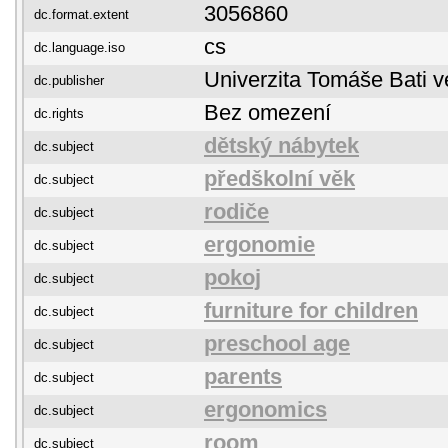
3056860
dc.format.extent
cs
dc.language.iso
Univerzita Tomáše Bati v
dc.publisher
Bez omezení
dc.rights
dětský nábytek
dc.subject
předškolní věk
dc.subject
rodiče
dc.subject
ergonomie
dc.subject
pokoj
dc.subject
furniture for children
dc.subject
preschool age
dc.subject
parents
dc.subject
ergonomics
dc.subject
room
dc.subject