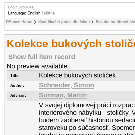
Login
|
cookies
Language: English
čeština
DSpace Home
Kvalifikační práce dle fakult
Fakulta multimediál
Kolekce bukových stolič
Show full item record
No preview available
Kolekce bukových stoliček
Title:
Schneider, Šimon
Author:
Surman, Martin
Advisor:
V svojej diplomovej práci rozpr
interiérového nábytku - stoličky. V
budem zaoberať históriou sedaci
staroveku po súčasnosť. Spomeni