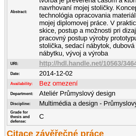
tvorba je preverená časom a ktorí
navrhovaní mojej stoličky. Koncep
Abstract:
technológia opracovania materiál
mojej diplomovej práce. V praktic
skice, postup a možnosti pri diz
pracovný postup výroby prototyp
stolička, sedací nábytok, dubová 
nábytku, vývoj a výroba
http://hdl.handle.net/10563/346
URI:
2014-12-02
Date:
Bez omezení
Availability:
Ateliér Průmyslový design
Department:
Multimédia a design - Průmyslov
Discipline:
Grade for
C
thesis and
defense:
Citace závěřečné práce