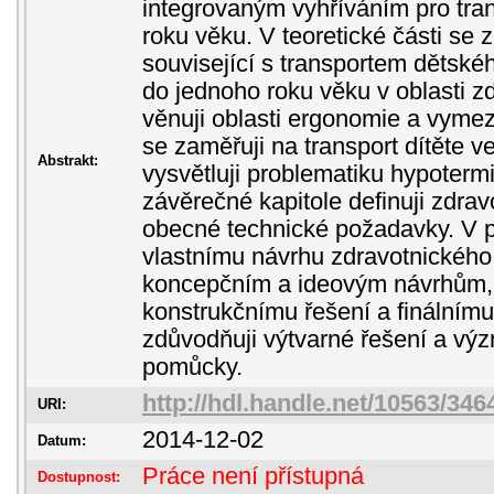
integrovaným vyhříváním pro tran
roku věku. V teoretické části se 
související s transportem dětské
do jednoho roku věku v oblasti zd
věnuji oblasti ergonomie a vymez
se zaměřuji na transport dítěte ve
Abstrakt:
vysvětluji problematiku hypotermie
závěrečné kapitole definuji zdrav
obecné technické požadavky. V pr
vlastnímu návrhu zdravotnického 
koncepčním a ideovým návrhům,
konstrukčnímu řešení a finálním
zdůvodňuji výtvarné řešení a vý
pomůcky.
http://hdl.handle.net/10563/346
URI:
2014-12-02
Datum:
Práce není přístupná
Dostupnost: