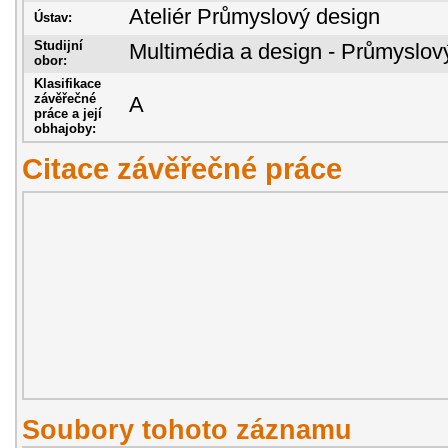
Ateliér Průmyslový design
Ústav:
Studijní
Multimédia a design - Průmyslov
obor:
Klasifikace
závěřečné
A
práce a její
obhajoby:
Citace závěřečné práce
Soubory tohoto záznamu