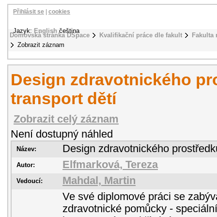
Přihlásit se
|
cookies
Jazyk:
English
čeština
Domovská stránka DSpace
Kvalifikační práce dle fakult
Fakulta
Zobrazit záznam
Design zdravotnického pr
transport dětí
Zobrazit celý záznam
Není dostupný náhled
Design zdravotnického prostředku
Název:
Elfmarková, Tereza
Autor:
Mahdal, Martin
Vedoucí:
Ve své diplomové práci se zabý
zdravotnické pomůcky - speciáln