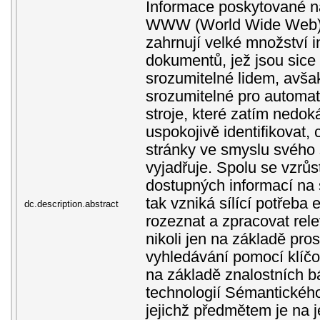
Informace poskytované na
WWW (World Wide Web) 
zahrnují velké množství i
dokumentů, jež jsou sice 
srozumitelné lidem, avša
srozumitelné pro automa
stroje, které zatím nedok
uspokojivě identifikovat,
stránky ve smyslu svéh
vyjadřuje. Spolu se vzrů
dostupných informací n
tak vzniká sílící potřeba 
dc.description.abstract
rozeznat a zpracovat rel
nikoli jen na základě pros
vyhledávání pomocí klíčo
na základě znalostních b
technologií Sémantického
jejichž předmětem je na 