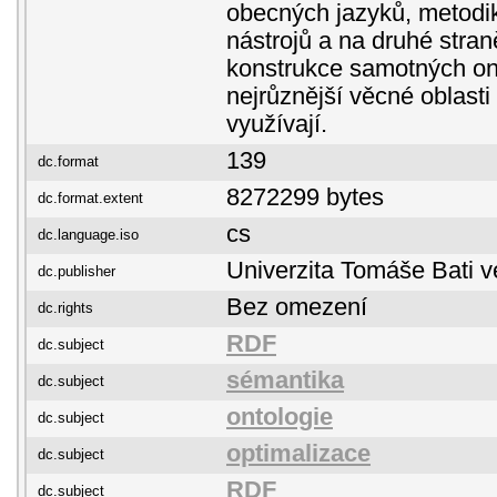
obecných jazyků, metodik
nástrojů a na druhé stran
konstrukce samotných onto
nejrůznější věcné oblasti 
využívají.
139
dc.format
8272299 bytes
dc.format.extent
cs
dc.language.iso
Univerzita Tomáše Bati v
dc.publisher
Bez omezení
dc.rights
RDF
dc.subject
sémantika
dc.subject
ontologie
dc.subject
optimalizace
dc.subject
RDF
dc.subject