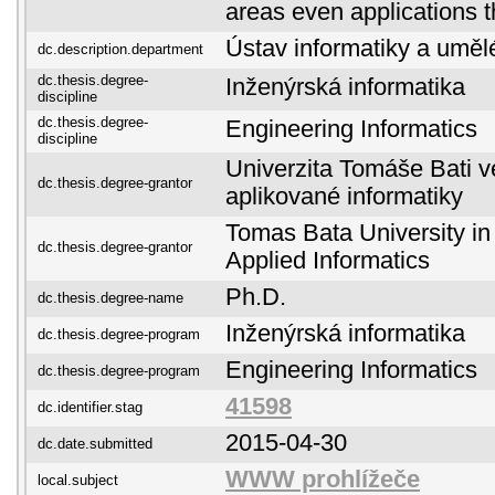
areas even applications t
Ústav informatiky a umělé
dc.description.department
dc.thesis.degree-
Inženýrská informatika
discipline
dc.thesis.degree-
Engineering Informatics
discipline
Univerzita Tomáše Bati ve
dc.thesis.degree-grantor
aplikované informatiky
Tomas Bata University in 
dc.thesis.degree-grantor
Applied Informatics
Ph.D.
dc.thesis.degree-name
Inženýrská informatika
dc.thesis.degree-program
Engineering Informatics
dc.thesis.degree-program
41598
dc.identifier.stag
2015-04-30
dc.date.submitted
WWW prohlížeče
local.subject