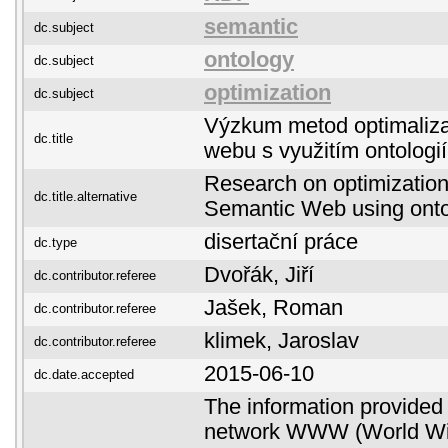
semantic
dc.subject
ontology
dc.subject
optimization
dc.subject
Výzkum metod optimaliz
dc.title
webu s využitím ontologií
Research on optimizatio
dc.title.alternative
Semantic Web using onto
disertační práce
dc.type
Dvořák, Jiří
dc.contributor.referee
Jašek, Roman
dc.contributor.referee
klimek, Jaroslav
dc.contributor.referee
2015-06-10
dc.date.accepted
The information provided 
network WWW (World Wid