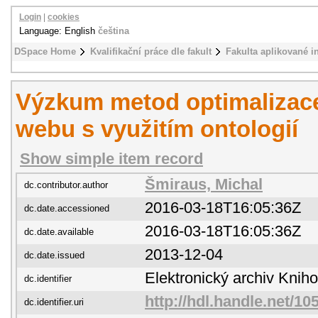
Login
|
cookies
Language: English
čeština
DSpace Home
Kvalifikační práce dle fakult
Fakulta aplikované i
Výzkum metod optimalizac
webu s využitím ontologií
Show simple item record
Šmiraus, Michal
dc.contributor.author
2016-03-18T16:05:36Z
dc.date.accessioned
2016-03-18T16:05:36Z
dc.date.available
2013-12-04
dc.date.issued
Elektronický archiv Kni
dc.identifier
http://hdl.handle.net/1
dc.identifier.uri