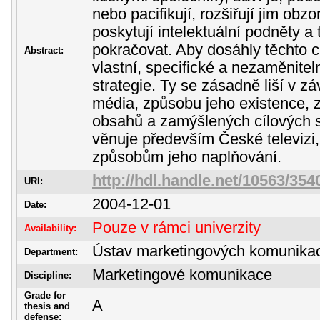
nebo pacifikují, rozšiřují jim obzor
poskytují intelektuální podněty a 
pokračovat. Aby dosáhly těchto c
Abstract:
vlastní, specifické a nezaměnite
strategie. Ty se zásadně liší v zá
média, způsobu jeho existence, 
obsahů a zamýšlených cílových 
věnuje především České televizi,
způsobům jeho naplňování.
http://hdl.handle.net/10563/354
URI:
2004-12-01
Date:
Pouze v rámci univerzity
Availability:
Ústav marketingových komunika
Department:
Marketingové komunikace
Discipline:
Grade for
A
thesis and
defense: