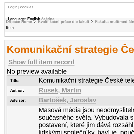
Login
|
cookies
Language: English
čeština
DSpace Home
Kvalifikační práce dle fakult
Fakulta multimediál
Item
Komunikační strategie Če
Show full item record
No preview available
Komunikační strategie České tel
Title:
Rusek, Martin
Author:
Bartošek, Jaroslav
Advisor:
Masová média jsou neodmyslitel
současného světa. Vybudovala si
postavení, které jim dává rozsáh
lidskými společníky, baví je, pouču