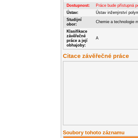
Dostupnost:
Práce bude přístupná p
Ústav:
Ústav inženýrství poly
Studijní
Chemie a technologie m
obor:
Klasifikace
závěřečné
A
práce a její
obhajoby:
Citace závěřečné práce
Soubory tohoto záznamu