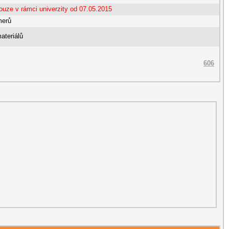
ouze v rámci univerzity od 07.05.2015
merů
ateriálů
606