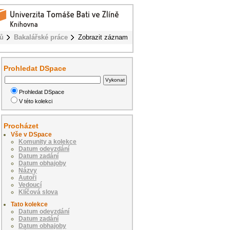
rů
Bakalářské práce
Zobrazit záznam
Prohledat DSpace
Prohledat DSpace
V této kolekci
Procházet
Vše v DSpace
Komunity a kolekce
Datum odevzdání
Datum zadání
Datum obhajoby
Názvy
Autoři
Vedoucí
Klíčová slova
Tato kolekce
Datum odevzdání
Datum zadání
Datum obhajoby