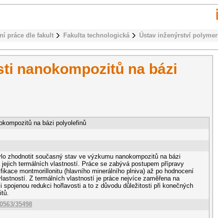
ní práce dle fakult
Fakulta technologická
Ústav inženýrství polyme
sti nanokompozitů na bázi
okompozitů na bázi polyolefinů
ylo zhodnotit současný stav ve výzkumu nanokompozitů na bázi
a jejich termálních vlastností. Práce se zabývá postupem přípravy
ikace montmorillonitu (hlavního minerálního plniva) až po hodnocení
astností. Z termálních vlastností je práce nejvíce zaměřena na
mi spojenou redukci hořlavosti a to z důvodu důležitosti při konečných
tů.
10563/35498