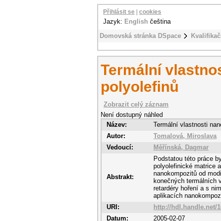
Přihlásit se
|
cookies
Jazyk:
English
čeština
Domovská stránka DSpace
Kvalifikač
Termální vlastno
polyolefinů
Zobrazit celý záznam
Není dostupný náhled
Název:
Termální vlastnosti nan
Autor:
Tomalová, Miroslava
Vedoucí:
Měřínská, Dagmar
Podstatou této práce b
polyolefinické matrice 
nanokompozitů od modif
Abstrakt:
konečných termálních vl
retardéry hoření a s ni
aplikacích nanokompozi
URI:
http://hdl.handle.net/
Datum:
2005-02-07