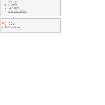
Názvy
Autoři
Vedoucí
Klíčová slova
Můj účet
Přihlásit se