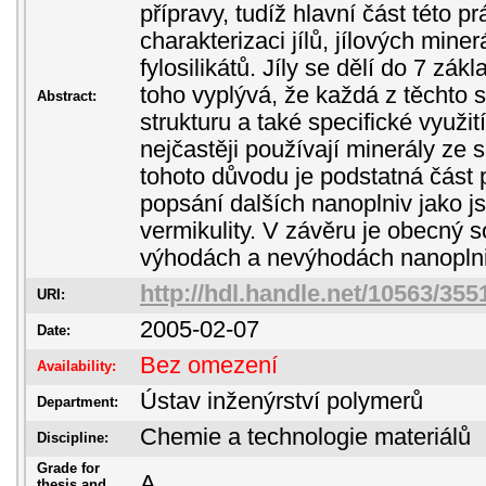
přípravy, tudíž hlavní část této p
charakterizaci jílů, jílových mine
fylosilikátů. Jíly se dělí do 7 zá
toho vyplývá, že každá z těchto 
Abstract:
strukturu a také specifické využi
nejčastěji používají minerály ze 
tohoto důvodu je podstatná část
popsání dalších nanoplniv jako js
vermikulity. V závěru je obecný 
výhodách a nevýhodách nanoplni
http://hdl.handle.net/10563/355
URI:
2005-02-07
Date:
Bez omezení
Availability:
Ústav inženýrství polymerů
Department:
Chemie a technologie materiálů
Discipline:
Grade for
A
thesis and