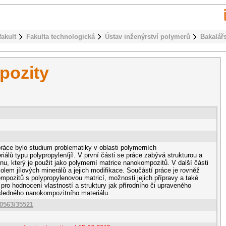
fakult
Fakulta technologická
Ústav inženýrství polymerů
Bakalář
pozity
práce bylo studium problematiky v oblasti polymerních
álů typu polypropylen/jíl. V první části se práce zabývá strukturou a
nu, který je použit jako polymerní matrice nanokompozitů. V další části
lem jílových minerálů a jejich modifikace. Součástí práce je rovněž
mpozitů s polypropylenovou matricí, možnosti jejich přípravy a také
pro hodnocení vlastností a struktury jak přírodního či upraveného
ýsledného nanokompozitního materiálu.
10563/35521