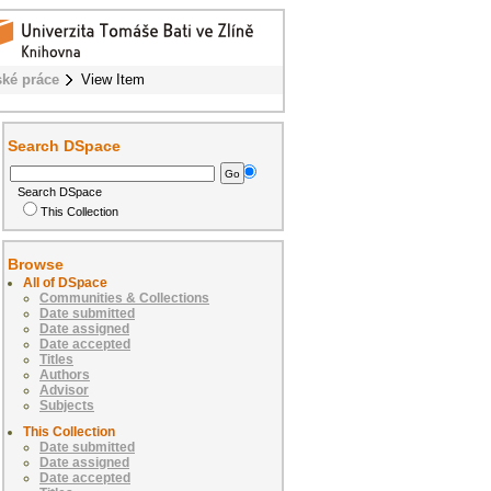
ské práce
View Item
Search DSpace
Search DSpace
This Collection
Browse
All of DSpace
Communities & Collections
Date submitted
Date assigned
Date accepted
Titles
Authors
Advisor
Subjects
This Collection
Date submitted
Date assigned
Date accepted