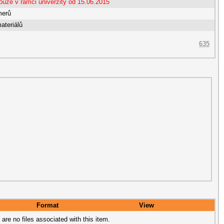
ouze v rámci univerzity od 15.06.2015
merů
ateriálů
635
Format
View
 are no files associated with this item.