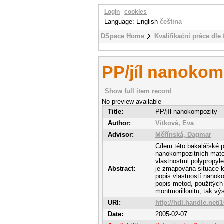
Login
|
cookies
Language: English
čeština
DSpace Home
Kvalifikační práce dle 
PP/jíl nanokom
Show full item record
No preview available
Title:
PP/jíl nanokompozity
Author:
Vítková, Eva
Advisor:
Měřínská, Dagmar
Cílem této bakalářské 
nanokompozitních materi
vlastnostmi polypropyle
Abstract:
je zmapována situace ko
popis vlastností nanoko
popis metod, použitých 
montmorillonitu, tak v
URI:
http://hdl.handle.net/
Date:
2005-02-07