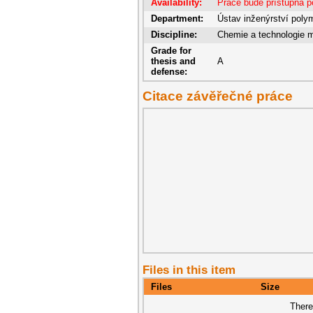
Availability:
Práce bude přístupná p
Department:
Ústav inženýrství poly
Discipline:
Chemie a technologie m
Grade for
thesis and
A
defense:
Citace závěřečné práce
Files in this item
Files
Size
There