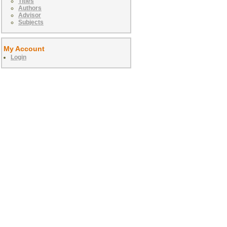
Titles
Authors
Advisor
Subjects
My Account
Login