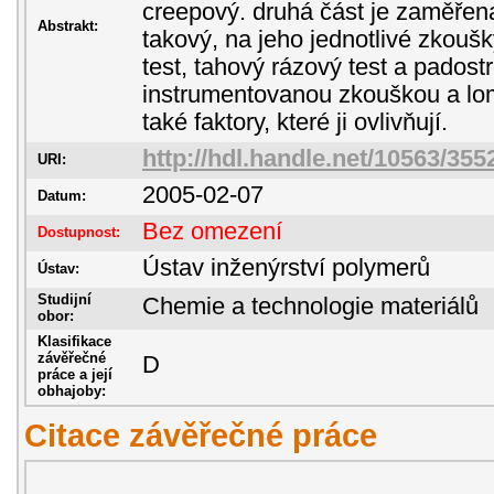
creepový. druhá část je zaměřena
Abstrakt:
takový, na jeho jednotlivé zkouš
test, tahový rázový test a padostr
instrumentovanou zkouškou a l
také faktory, které ji ovlivňují.
http://hdl.handle.net/10563/355
URI:
2005-02-07
Datum:
Bez omezení
Dostupnost:
Ústav inženýrství polymerů
Ústav:
Studijní
Chemie a technologie materiálů
obor:
Klasifikace
závěřečné
D
práce a její
obhajoby:
Citace závěřečné práce