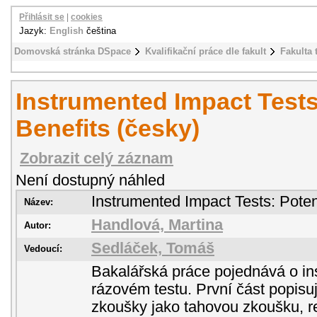
Přihlásit se
|
cookies
Jazyk:
English
čeština
Domovská stránka DSpace
Kvalifikační práce dle fakult
Fakulta 
Instrumented Impact Tests
Benefits (česky)
Zobrazit celý záznam
Není dostupný náhled
Instrumented Impact Tests: Poten
Název:
Handlová, Martina
Autor:
Sedláček, Tomáš
Vedoucí:
Bakalářská práce pojednává o i
rázovém testu. První část popis
zkoušky jako tahovou zkoušku, re