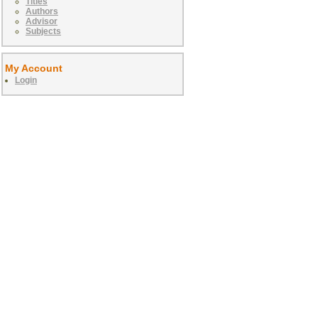
Titles
Authors
Advisor
Subjects
My Account
Login