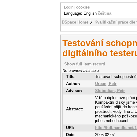
Login
|
cookies
Language: English
čeština
DSpace Home
Kvalifikační práce dle 
Testování schopn
digitálního tester
Show full item record
No preview available
Title:
Testování schopnosti čt
Author:
Urban, Petr
Advisor:
Slobodian, Petr
V této diplomové práci 
Kompaktní disky jsme 
používání přijít do kon
Abstract:
prostředí, vody, lihu a 
mechanického poškozen 
jeho znehodnocení.
URI:
http://hdl.handle.net/
Date:
2005-02-07