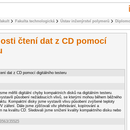
fakult
Fakulta technologická
Ústav inženýrství polymerů
Diplomo
osti čtení dat z CD pomocí
u
ení dat z CD pomocí digitálního testeru
jsme měřili digitální chyby kompaktních disků na digitálním testeru.
vystavili působení nežádoucích vlivů, se kterými mohou během běžného
taktu. Kompaktní disky jsme vystavili vlivu působení zvýšené teploty
UV záření. Dále jsme zjišťovali vliv přehrávání, kopírování a
na kvalitu CD. Sledovali jsme snížení kvality kompaktního disku nebo
10563/35525