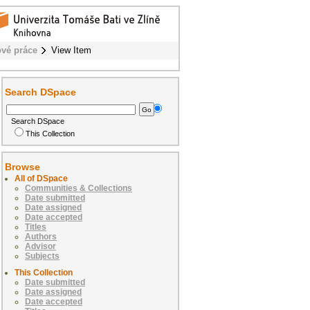
vé práce
View Item
Search DSpace
Search DSpace
This Collection
Browse
All of DSpace
Communities & Collections
Date submitted
Date assigned
Date accepted
Titles
Authors
Advisor
Subjects
This Collection
Date submitted
Date assigned
Date accepted