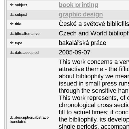
book printing
dc.subject
graphic design
dc.subject
České a světové bibliofil
dc.title
Czech and World bibliop
dc.title.alternative
bakalářská práce
dc.type
2005-09-07
dc.date.accepted
This work concerns a ver
attractive theme - the fifl
about bibliophily we mea
issued in small press run
through the sensitive hand
This work represents, of 
chronological cross secti
till to actuel times; it co
dc.description.abstract-
the bibliophily, its devel
translated
single periods, accompan