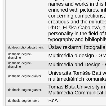
names and works in this f
enriched with pictures, i
concerning competitions,
creatious and the minutes 
PhDr. Eliška Čabalová, a
personality in the field of
typography and bibliophil
Ústav reklamní fotografie
dc.description.department
dc.thesis.degree-
Multimédia a design - Gr
discipline
dc.thesis.degree-
Multimedia and Design -
discipline
Univerzita Tomáše Bati ve
dc.thesis.degree-grantor
multimediálních komunik
Tomas Bata University in 
dc.thesis.degree-grantor
Multimedia Communicati
BcA.
dc.thesis.degree-name