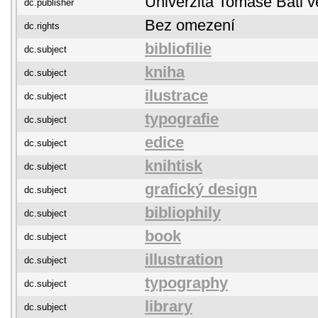
Univerzita Tomáše Bati v
dc.publisher
Bez omezení
dc.rights
bibliofilie
dc.subject
kniha
dc.subject
ilustrace
dc.subject
typografie
dc.subject
edice
dc.subject
knihtisk
dc.subject
grafický design
dc.subject
bibliophily
dc.subject
book
dc.subject
illustration
dc.subject
typography
dc.subject
library
dc.subject