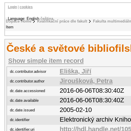
Login
|
cookies
Language: English
čeština
DSpace Home
Kvalifikační práce dle fakult
Fakulta multimediál
Item
České a světové bibliofils
Show simple item record
Eliška, Jiří
dc.contributor.advisor
Jiroušková, Petra
dc.contributor.author
2016-06-06T08:30:40Z
dc.date.accessioned
2016-06-06T08:30:40Z
dc.date.available
2005-02-10
dc.date.issued
Elektronický archiv Kni
dc.identifier
http://hdl.handle.net/1
dc.identifier.uri