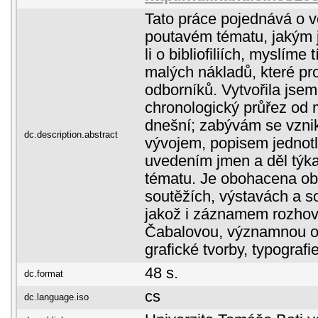
Tato práce pojednává o v
poutavém tématu, jakým j
li o bibliofiliích, myslíme
malých nákladů, které pr
odborníků. Vytvořila js
chronologický průřez od 
dnešní; zabývám se vznike
dc.description.abstract
vývojem, popisem jednotl
uvedením jmen a děl týka
tématu. Je obohacena ob
soutěžích, výstavách a s
jakož i záznamem rozhov
Čabalovou, významnou os
grafické tvorby, typografie 
48 s.
dc.format
cs
dc.language.iso