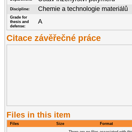
Chemie a technologie materiálů
Discipline:
Grade for
A
thesis and
defense:
Citace závěřečné práce
Files in this item
Files
Size
Format
There are no files associated with thi