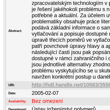
zpracovatelským technologiím v 
je řešení jakéhokoli problému s 
potřebné a aktuální. Za účelem 
problematiky obsahuje práce literá
podává základní informace o sam
Abstract:
vytlačování a popisuje dostupné
úpravě třecích poměrů ve vytlačo
patří povrchové úpravy hlavy a ap
následující časti jsou pak popsá
dostupné v rámci zahraničního i
jsou jednotlivé alternativy zhod
problému vyskytujícího se u skut
navržen konkrétní postup u dané
http://hdl.handle.net/10563/355
URI:
2005-02-07
Date:
Bez omezení
Availability:
Ústav inženýrství polymerů
Department: