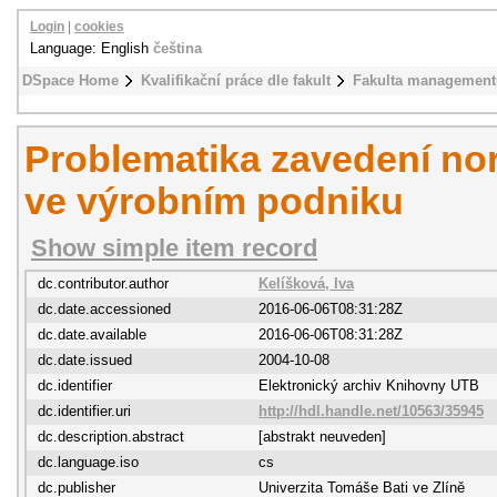
Login
|
cookies
Language: English
čeština
DSpace Home
Kvalifikační práce dle fakult
Fakulta management
Problematika zavedení no
ve výrobním podniku
Show simple item record
dc.contributor.author
Kelíšková, Iva
dc.date.accessioned
2016-06-06T08:31:28Z
dc.date.available
2016-06-06T08:31:28Z
dc.date.issued
2004-10-08
dc.identifier
Elektronický archiv Knihovny UTB
dc.identifier.uri
http://hdl.handle.net/10563/35945
dc.description.abstract
[abstrakt neuveden]
dc.language.iso
cs
dc.publisher
Univerzita Tomáše Bati ve Zlíně