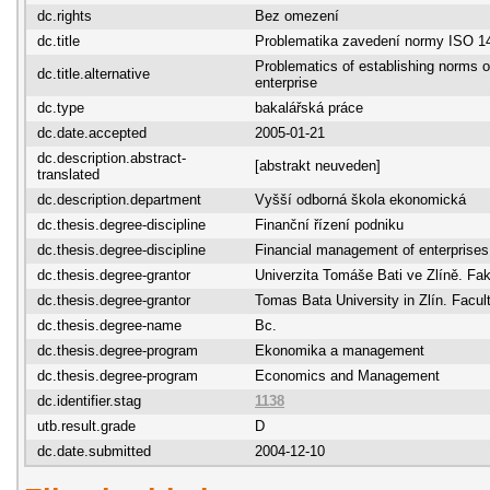
dc.rights
Bez omezení
dc.title
Problematika zavedení normy ISO 1
Problematics of establishing norms 
dc.title.alternative
enterprise
dc.type
bakalářská práce
dc.date.accepted
2005-01-21
dc.description.abstract-
[abstrakt neuveden]
translated
dc.description.department
Vyšší odborná škola ekonomická
dc.thesis.degree-discipline
Finanční řízení podniku
dc.thesis.degree-discipline
Financial management of enterprises
dc.thesis.degree-grantor
Univerzita Tomáše Bati ve Zlíně. F
dc.thesis.degree-grantor
Tomas Bata University in Zlín. Fac
dc.thesis.degree-name
Bc.
dc.thesis.degree-program
Ekonomika a management
dc.thesis.degree-program
Economics and Management
dc.identifier.stag
1138
utb.result.grade
D
dc.date.submitted
2004-12-10