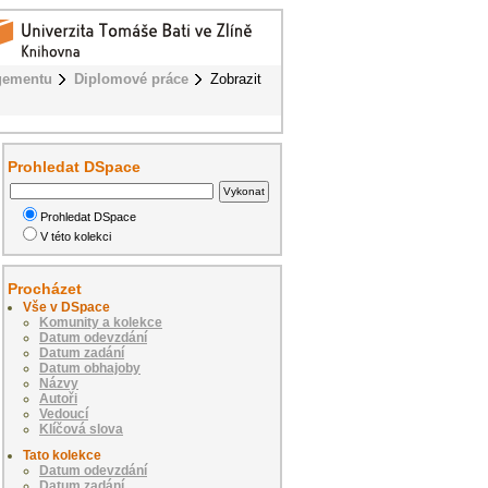
gementu
Diplomové práce
Zobrazit
Prohledat DSpace
Prohledat DSpace
V této kolekci
Procházet
Vše v DSpace
Komunity a kolekce
Datum odevzdání
Datum zadání
Datum obhajoby
Názvy
Autoři
Vedoucí
Klíčová slova
Tato kolekce
Datum odevzdání
Datum zadání