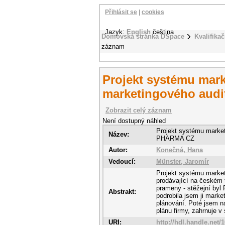
Přihlásit se
|
cookies
Jazyk:
English
čeština
Domovská stránka DSpace
Kvalifikač
záznam
Projekt systému mar
marketingového aud
Zobrazit celý záznam
Není dostupný náhled
Projekt systému market
Název:
PHARMA CZ
Autor:
Konečná, Hana
Vedoucí:
Münster, Jaromír
Projekt systému marke
prodávající na českém t
prameny - stěžejní byl
Abstrakt:
podrobila jsem ji mark
plánování. Poté jsem n
plánu firmy, zahrnuje v
URI:
http://hdl.handle.net/