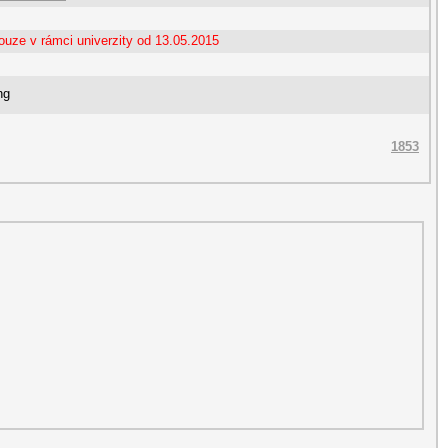
ouze v rámci univerzity od 13.05.2015
ng
1853