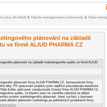
ní práce dle fakult
Fakulta managementu a ekonomiky
Ústav mana
ketingového plánování na základě
itu ve firmě ALIUD PHARMA CZ
ingového plánování na základě marketingového auditu ve firmě ALIUD
tingového plánování firmy ALIUD PHARMA CZ, farmaceutické firmy
rhu léky. Při zpracování projektu jsem nejdříve prostudovala teoretické
 Philip Kotler, poté jsem zanalyzovala činnost firmy ALIUD PHARMA CZ,
etingovému auditu, ve kterém jsem se zaměřila zejména na oblast
avrhla systém marketingového plánování, který vychází z business
 sobě detailní plánování marketingu po jedntolivých produktech firmy.
10563/36539