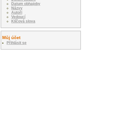
Datum obhajoby
Názvy
Autoři
Vedoucí
Klíčová slova
Můj účet
Přihlásit se