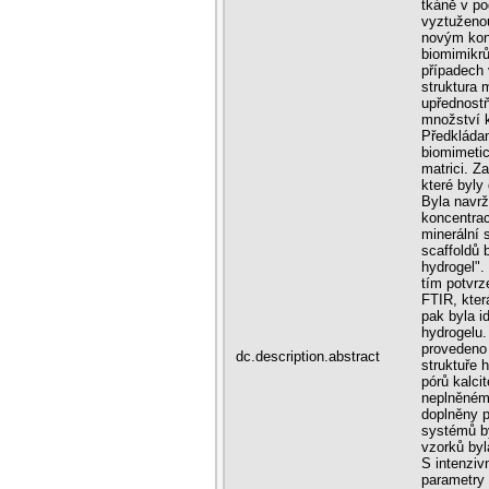
tkáně v po
vyztuženou
novým konc
biomimikrů,
případech 
struktura 
upřednostň
množství k
Předkláda
biomimetic
matrici. Z
které byl
Byla navrž
koncentrac
minerální 
scaffoldů
hydrogel".
tím potvrz
FTIR, kter
pak byla i
hydrogelu.
provedeno 
dc.description.abstract
struktuře 
pórů kalci
neplněném
doplněny p
systémů b
vzorků byl
S intenziv
parametry 