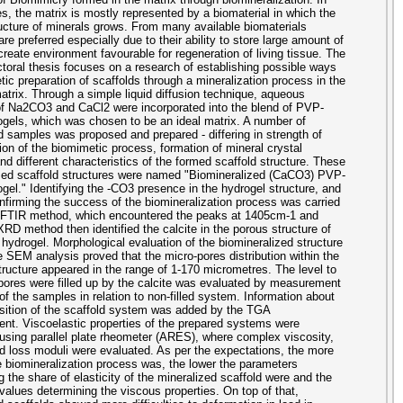
s, the matrix is mostly represented by a biomaterial in which the
ructure of minerals grows. From many available biomaterials
re preferred especially due to their ability to store large amount of
 create environment favourable for regeneration of living tissue. The
ctoral thesis focuses on a research of establishing possible ways
tic preparation of scaffolds through a mineralization process in the
atrix. Through a simple liquid diffusion technique, aqueous
of Na2CO3 and CaCl2 were incorporated into the blend of PVP-
els, which was chosen to be an ideal matrix. A number of
d samples was proposed and prepared - differing in strength of
ion of the biomimetic process, formation of mineral crystal
and different characteristics of the formed scaffold structure. These
ed scaffold structures were named "Biomineralized (CaCO3) PVP-
el." Identifying the -CO3 presence in the hydrogel structure, and
nfirming the success of the biomineralization process was carried
e FTIR method, which encountered the peaks at 1405cm-1 and
RD method then identified the calcite in the porous structure of
drogel. Morphological evaluation of the biomineralized structure
e SEM analysis proved that the micro-pores distribution within the
tructure appeared in the range of 1-170 micrometres. The level to
pores were filled up by the calcite was evaluated by measurement
of the samples in relation to non-filled system. Information about
ition of the scaffold system was added by the TGA
t. Viscoelastic properties of the prepared systems were
sing parallel plate rheometer (ARES), where complex viscosity,
d loss moduli were evaluated. As per the expectations, the more
e biomineralization process was, the lower the parameters
g the share of elasticity of the mineralized scaffold were and the
 values determining the viscous properties. On top of that,