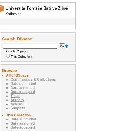
Search DSpace
Search DSpace
This Collection
Browse
All of DSpace
Communities & Collections
Date submitted
Date assigned
Date accepted
Titles
Authors
Advisor
Subjects
This Collection
Date submitted
Date assigned
Date accepted