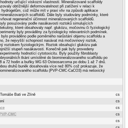
hodnoty určující viskozní vlastnosti. Mineralizované scaffoldy
zovaly obtížnější deformovatelnost při zatížení v relaci k
hydrogelům, což může mít v praxi vliv na způsob aplikace
mineralizovaných scaffoldů. Dále byly studovány podmínky, které
vňovat regenerační účinnost mineralizovaných scaffoldů.
byly posuzovány podle nasákavosti roztoků simulujících
 tekutiny, které obsahovaly např. glukózu, močovinu či fyziologický
perimenty byly prováděny za fyziologicky relevantních podmínek.
 bylo prováděno podle poměrného narůstání objemu scaffoldu a
ěno, že nejvyšší schopnost nasávat má močovinový roztok,
ý roztokem fyziologickým. Roztok obsahující glukózu pak
ejnižší stupeň nasákavosti. Konečně pak byly provedeny
experimenty hodnotící cytotoxicitu. Byly použity fibroblasty
ryonálních tkání umístěné do biomineralizovaného scaffoldu po
48 a 72 hodin a buňky MG 63 Osteosarcoma po dobu 1 až 7 dnů.
 obou druhů buněk dosahovala více než 80% což prokazuje, že
biomineralizovaného scaffoldu (PVP-CMC-CaCO3) má netoxický
 Tomáše Bati ve Zlíně
cs
ení
cs
ace
cs
 PVP-CMC
cs
cs
cs