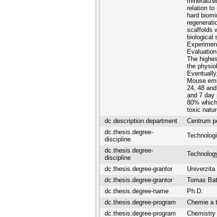
mineralize
relation to
hard biomin
regenerati
scaffolds w
biological
Experiment
Evaluation
The highes
the physiol
Eventually
Mouse embr
24, 48 and
and 7 day 
80% which 
toxic natur
dc.description.department
Centrum p
dc.thesis.degree-
Technologi
discipline
dc.thesis.degree-
Technolog
discipline
dc.thesis.degree-grantor
Univerzita
dc.thesis.degree-grantor
Tomas Bata
dc.thesis.degree-name
Ph.D.
dc.thesis.degree-program
Chemie a t
dc.thesis.degree-program
Chemistry