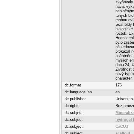
zvyšovaly 
navíc vyka
neplněným 
tuhých bio
mohou ovli
Scaffoldy 
biologické
roztok. Ex
Hodnocení
bylo zjišt
následovan
prokázal n
počáteční 
myších emb
dobu 24, 
Životnost
nový typ 
character.
dc.format
176
dc.language.iso
en
dc.publisher
Univerzita
dc.rights
Bez omez
dc.subject
Mineraliz
dc.subject
hydrogel
dc.subject
CaCO3
dc.subject
scaffold