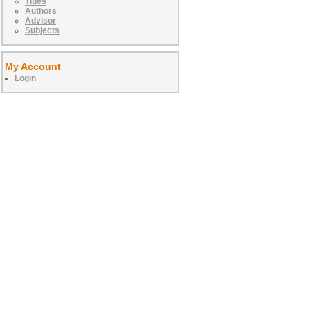
Titles
Authors
Advisor
Subjects
My Account
Login