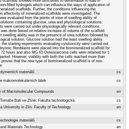
d scaffolds showed more difficulties to deformation in load in
 non-filled hydrogels which can influence the ways of application of
eralized scaffolds. Further, the conditions influencing the
on effectivity of mineralized scaffolds were investigated. The
ere evaluated from the points of view of swelling ability of
 solutions containing glucose, urea and physiological solutions.
s were carried out under physiologically relevant conditions.
 was done based on relative increase of volume of the scaffold.
t swelling ability was in the presence of urea solution followed by
ogical solution. Glucose solution had the least swelling ability.
, the starting experiments evaluating cytotoxicity were carried out.
yonic fibroblasts were placed into the biomineralized scaffold for
 72 hours and also MG 63 Osteosarcoma cells were retained for 1
period. However, viability with both the cells reached more than
proves that the new type of biomineralized scaffold is of non-
e.
olymerních materiálů
cs
e makromolekulárních látek
cs
y of Macromolecular Compounds
en
 Tomáše Bati ve Zlíně. Fakulta technologická
cs
 University in Zlín. Faculty of Technology
en
echnologie materiálů
cs
 and Materials Technology
en