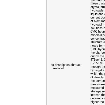
these case
crystal st
hydrogels a
liquid and
current do
of biomime
hydrogel m
solutions 
CMC hydrog
mineralize
concentrat
structure 
newly form
CMC hydrog
thereby co
out by th
871cm-1. X
PVP-CMC hy
dc.description.abstract-
through th
translated
hydrogel s
which the 
of density 
the compos
measuremen
measured u
storage an
intense th
determinin
higher the