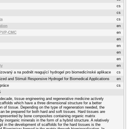
cs
cs
ta
cs
ation
en
 PVP-CMC
en
en
en
en
en
ty
en
izovaný a na podnět reagující hydrogel pro biomedicínské aplikace
cs
ized and Stimuli Responsive Hydrogel for Biomedical Applications
en
 práce
cs
6
t decade, tissue engineering and regenerative medicine actively
caffolds which have a three dimensional structure for a better
on of tissue. Depending on the type of regeneration needed, the
can be prepared for both hard and soft tissues. Hard tissues are
represented by bone composites containing organic matrix
by inorganic minerals in the form of a hybrid structure. A relatively
t in the development of scaffolds for the hard tissues is the
of Biomimicry formed in the matrix through biomineralization. In