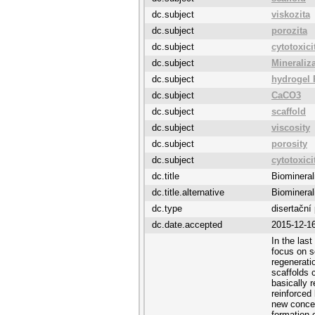
dc.subject
viskozita
dc.subject
porozita
dc.subject
cytotoxici
dc.subject
Mineraliz
dc.subject
hydrogel
dc.subject
CaCO3
dc.subject
scaffold
dc.subject
viscosity
dc.subject
porosity
dc.subject
cytotoxici
dc.title
Biomineral
dc.title.alternative
Biomineral
dc.type
disertační
dc.date.accepted
2015-12-1
In the las
focus on s
regenerati
scaffolds 
basically 
reinforced 
new concep
formation 