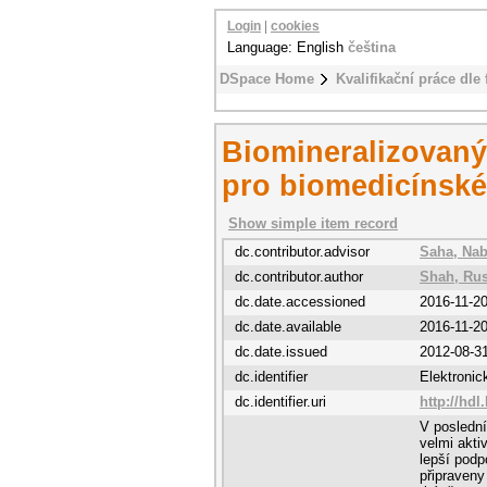
Login
|
cookies
Language: English
čeština
DSpace Home
Kvalifikační práce dle 
Biomineralizovaný
pro biomedicínské
Show simple item record
dc.contributor.advisor
Saha, Nab
dc.contributor.author
Shah, Rus
dc.date.accessioned
2016-11-2
dc.date.available
2016-11-2
dc.date.issued
2012-08-3
dc.identifier
Elektroni
dc.identifier.uri
http://hdl
V poslední
velmi akti
lepší podp
připraveny