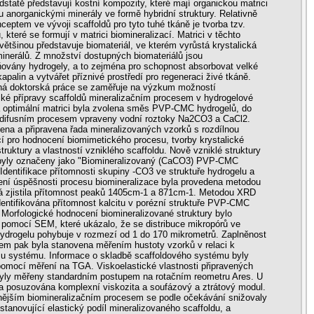
dstatě představují kostní kompozity, které mají organickou matrici
 anorganickými minerály ve formě hybridní struktury. Relativně
eptem ve vývoji scaffoldů pro tyto tuhé tkáně je tvorba tzv.
 které se formují v matrici biomineralizací. Matrici v těchto
většinou představuje biomateriál, ve kterém vyrůstá krystalická
minerálů. Z množství dostupných biomateriálů jsou
ovány hydrogely, a to zejména pro schopnost absorbovat velké
apalin a vytvářet příznivé prostředí pro regeneraci živé tkáně.
ná doktorská práce se zaměřuje na výzkum možností
ké přípravy scaffoldů mineralizačním procesem v hydrogelové
a optimální matrici byla zvolena směs PVP-CMC hydrogelů, do
y difusním procesem vpraveny vodní roztoky Na2CO3 a CaCl2.
ena a připravena řada mineralizovaných vzorků s rozdílnou
í pro hodnocení biomimetického procesu, tvorby krystalické
struktury a vlastností vzniklého scaffoldu. Nově vzniklé struktury
 byly označeny jako "Biomineralizovaný (CaCO3) PVP-CMC
 Identifikace přítomnosti skupiny -CO3 ve struktuře hydrogelu a
ení úspěšnosti procesu biomineralizace byla provedena metodou
á zjistila přítomnost peaků 1405cm-1 a 871cm-1. Metodou XRD
dentifikována přítomnost kalcitu v porézní struktuře PVP-CMC
 Morfologické hodnocení biomineralizované struktury bylo
pomocí SEM, které ukázalo, že se distribuce mikropórů ve
hydrogelu pohybuje v rozmezí od 1 do 170 mikrometrů. Zaplněnost
tem pak byla stanovena měřením hustoty vzorků v relaci k
u systému. Informace o skladbě scaffoldového systému byly
omocí měření na TGA. Viskoelastické vlastnosti připravených
yly měřeny standardním postupem na rotačním reometru Ares. U
a posuzována komplexní viskozita a soufázový a ztrátový modul.
nějším biomineralizačním procesem se podle očekávání snižovaly
stanovující elastický podíl mineralizovaného scaffoldu, a