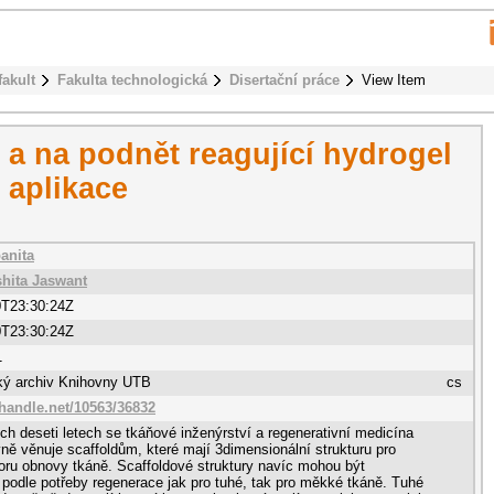
fakult
Fakulta technologická
Disertační práce
View Item
 a na podnět reagující hydrogel
 aplikace
anita
hita Jaswant
0T23:30:24Z
0T23:30:24Z
1
cký archiv Knihovny UTB
cs
.handle.net/10563/36832
ch deseti letech se tkáňové inženýrství a regenerativní medicína
vně věnuje scaffoldům, které mají 3dimensionální strukturu pro
oru obnovy tkáně. Scaffoldové struktury navíc mohou být
 podle potřeby regenerace jak pro tuhé, tak pro měkké tkáně. Tuhé