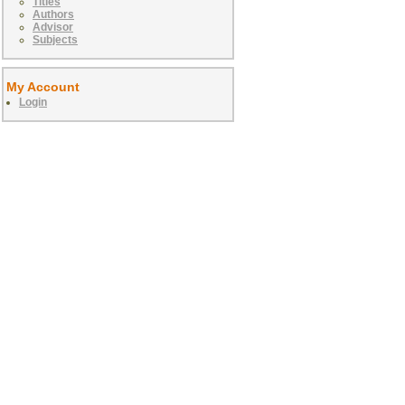
Titles
Authors
Advisor
Subjects
My Account
Login