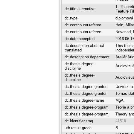
1. Theoreti
dc.title.alternative
Feature Fi
dc.type
diplomová
dc.contributor.referee
Hain, Mila
dc.contributor.referee
Novosad, 
dc.date.accepted
2016-06-1
dc.description.abstract-
This thesis
translated
independen
dc.description.department
Ateliér Au
dc.thesis.degree-
Audiovizuá
discipline
dc.thesis.degree-
Audiovisua
discipline
dc.thesis.degree-grantor
Univerzita
dc.thesis.degree-grantor
Tomas Bata
dc.thesis.degree-name
MgA.
dc.thesis.degree-program
Teorie a p
dc.thesis.degree-program
Theory and
dc.identifier.stag
41518
utb.result.grade
B