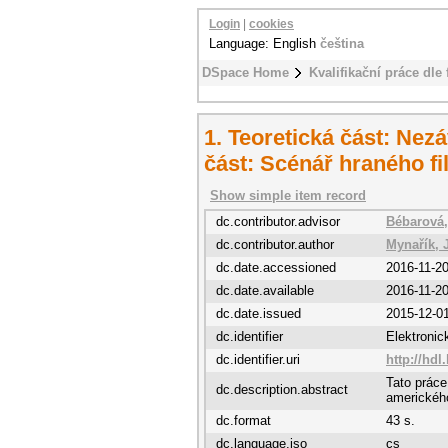
Login
|
cookies
Language: English
čeština
DSpace Home
Kvalifikační práce dle 
1. Teoretická část: Nezá
část: Scénář hraného f
Show simple item record
dc.contributor.advisor
Bébarová,
dc.contributor.author
Mynařík, J
dc.date.accessioned
2016-11-2
dc.date.available
2016-11-2
dc.date.issued
2015-12-0
dc.identifier
Elektroni
dc.identifier.uri
http://hdl
Tato práce
dc.description.abstract
amerického
dc.format
43 s.
dc.language.iso
cs