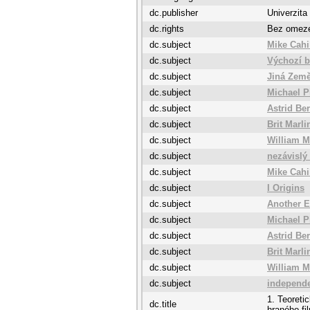
dc.publisher
Univerzita
dc.rights
Bez omez
dc.subject
Mike Cahi
dc.subject
Výchozí 
dc.subject
Jiná Zem
dc.subject
Michael Pi
dc.subject
Astrid Be
dc.subject
Brit Marli
dc.subject
William M
dc.subject
nezávislý 
dc.subject
Mike Cahi
dc.subject
I Origins
dc.subject
Another E
dc.subject
Michael Pi
dc.subject
Astrid Be
dc.subject
Brit Marli
dc.subject
William M
dc.subject
independ
1. Teoreti
dc.title
hraného fi