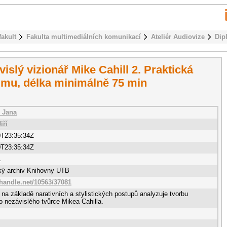
fakult
Fakulta multimediálních komunikací
Ateliér Audiovize
Dip
vislý vizionář Mike Cahill 2. Praktická
ilmu, délka minimálně 75 min
 Jana
iří
0T23:35:34Z
0T23:35:34Z
1
cký archiv Knihovny UTB
.handle.net/10563/37081
 na základě narativních a stylistických postupů analyzuje tvorbu
 nezávislého tvůrce Mikea Cahilla.