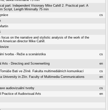
cal part: Independent Visionary Mike Cahill 2. Practical part: A
lm Script, Length Minimally 75 min
 práce
cs
n
Martin
6
 focus on the narrative and stylistic analysis of the work of the
t American director Mike Cahill.
diovize
lní tvorba - Režie a scenáristika
cs
l Arts - Directing and Screenwriting
en
 Tomáše Bati ve Zlíně. Fakulta multimediálních komunikací
cs
 University in Zlín. Faculty of Multimedia Communications
en
raxe audiovizuální tvorby
cs
 Practice of Audiovisual Arts
en