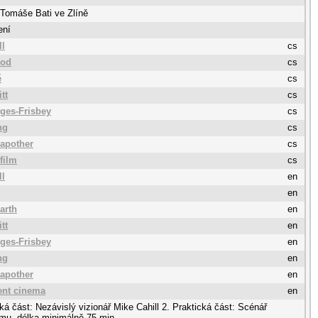
 Tomáše Bati ve Zlíně
ení
ll
cs
bod
cs
ě
cs
tt
cs
rges-Frisbey
cs
ng
cs
apother
cs
film
cs
ll
en
en
arth
en
tt
en
rges-Frisbey
en
ng
en
apother
en
ent cinema
en
cká část: Nezávislý vizionář Mike Cahill 2. Praktická část: Scénář
lmu, délka minimálně 75 min