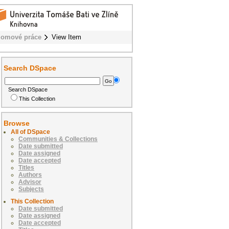
lomové práce
View Item
Search DSpace
Search DSpace
This Collection
Browse
All of DSpace
Communities & Collections
Date submitted
Date assigned
Date accepted
Titles
Authors
Advisor
Subjects
This Collection
Date submitted
Date assigned
Date accepted