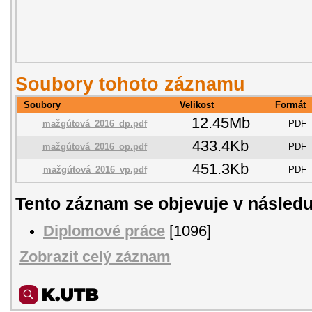
Soubory tohoto záznamu
Soubory
Velikost
Formát
12.45Mb
mažgútová_2016_dp.pdf
PDF
433.4Kb
mažgútová_2016_op.pdf
PDF
451.3Kb
mažgútová_2016_vp.pdf
PDF
Tento záznam se objevuje v následu
Diplomové práce
[1096]
Zobrazit celý záznam