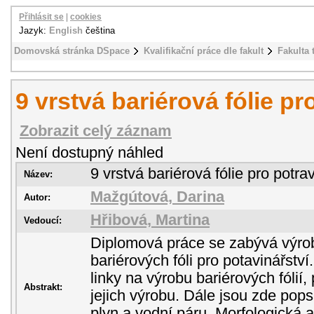
Přihlásit se
|
cookies
Jazyk:
English
čeština
Domovská stránka DSpace
Kvalifikační práce dle fakult
Fakulta 
9 vrstvá bariérová fólie pr
Zobrazit celý záznam
Není dostupný náhled
9 vrstvá bariérová fólie pro potrav
Název:
Mažgútová, Darina
Autor:
Hřibová, Martina
Vedoucí:
Diplomová práce se zabývá výro
bariérových fóli pro potavinářství
linky na výrobu bariérových fólií
Abstrakt:
jejich výrobu. Dále jsou zde po
plyn a vodní páru. Morfologick