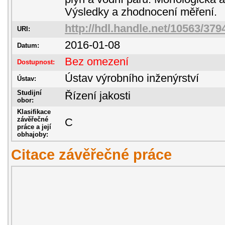
Výsledky a zhodnocení měření.
http://hdl.handle.net/10563/379
URI:
2016-01-08
Datum:
Bez omezení
Dostupnost:
Ústav výrobního inženýrství
Ústav:
Studijní
Řízení jakosti
obor:
Klasifikace
závěřečné
C
práce a její
obhajoby:
Citace závěřečné práce