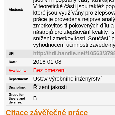
jsou v ní popsány vady vznikajíc
V teoretické části jsou taktéž pop
Abstract:
které jsou využívány pro zlepšová
práce je provedena nejprve anal
zmetkovitos-ti pokovených dílů a
nástrojů pro zlepšování kvality, 
snížení zmetkovitosti. Součástí p
vyhodnocení účinnosti zavede-ný
http://hdl.handle.net/10563/379
URI:
2016-01-08
Date:
Bez omezení
Availability:
Ústav výrobního inženýrství
Department:
Řízení jakosti
Discipline:
Grade for
B
thesis and
defense:
Citace závěřečné práce