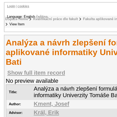
Login
|
cookies
Language: English
čeština
DSpace Home
Kvalifikační práce dle fakult
Fakulta aplikované i
View Item
Analýza a návrh zlepšení f
aplikované informatiky Uni
Bati
Show full item record
No preview available
Analýza a návrh zlepšení formulá
Title:
informatiky Univerzity Tomáše Ba
Kment, Josef
Author:
Král, Erik
Advisor: