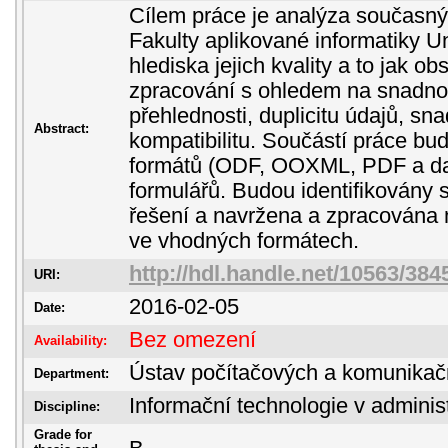
Cílem práce je analýza současný
Fakulty aplikované informatiky U
hlediska jejich kvality a to jak ob
zpracování s ohledem na snadnos
přehlednosti, duplicitu údajů, sna
Abstract:
kompatibilitu. Součástí práce bu
formátů (ODF, OOXML, PDF a dal
formulářů. Budou identifikovány
řešení a navržena a zpracována
ve vhodných formátech.
http://hdl.handle.net/10563/384
URI:
2016-02-05
Date:
Bez omezení
Availability:
Ústav počítačových a komunikač
Department:
Informační technologie v administ
Discipline:
Grade for