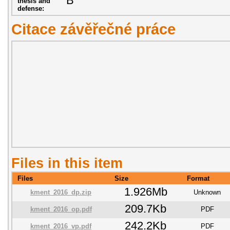
B
thesis and
defense:
Citace závěřečné práce
Files in this item
Files
Size
Format
1.926Mb
kment_2016_dp.zip
Unknown
209.7Kb
kment_2016_op.pdf
PDF
242.2Kb
kment_2016_vp.pdf
PDF