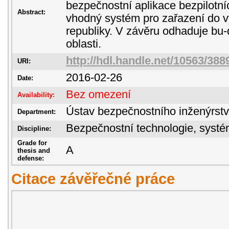
bezpečnostní aplikace bezpilotní
Abstract:
vhodný systém pro zařazení do v
republiky. V závěru odhaduje bu-d
oblasti.
http://hdl.handle.net/10563/388
URI:
2016-02-26
Date:
Bez omezení
Availability:
Ústav bezpečnostního inženýrstv
Department:
Bezpečnostní technologie, sys
Discipline:
Grade for
A
thesis and
defense:
Citace závěřečné práce