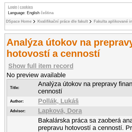
Login
|
cookies
Language: English
čeština
DSpace Home
Kvalifikační práce dle fakult
Fakulta aplikované i
Analýza útokov na preprav
hotovostí a cenností
Show full item record
No preview available
Analýza útokov na prepravy fina
Title:
cenností
Pollák, Lukáš
Author:
Lapková, Dora
Advisor:
Bakalárska práca sa zaoberá an
prepravu hotovostí a cenností. P