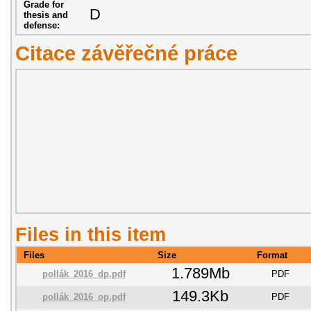
Grade for
D
thesis and
defense:
Citace závěřečné práce
Files in this item
Files
Size
Format
1.789Mb
pollák_2016_dp.pdf
PDF
149.3Kb
pollák_2016_op.pdf
PDF