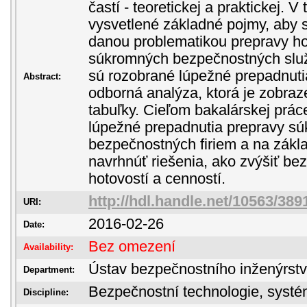
častí - teoretickej a praktickej. V 
vysvetlené základné pojmy, aby s
danou problematikou prepravy ho
súkromných bezpečnostných služi
sú rozobrané lúpežné prepadnuti
Abstract:
odborná analýza, ktorá je zobra
tabuľky. Cieľom bakalárskej prác
lúpežné prepadnutia prepravy s
bezpečnostných firiem a na zákla
navrhnúť riešenia, ako zvýšiť be
hotovostí a cenností.
http://hdl.handle.net/10563/389
URI:
2016-02-26
Date:
Bez omezení
Availability:
Ústav bezpečnostního inženýrstv
Department:
Bezpečnostní technologie, sys
Discipline: