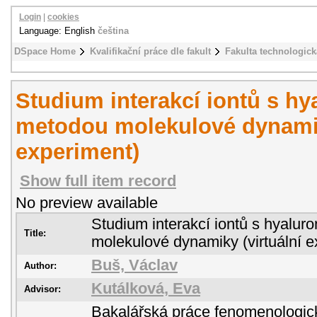
Login
|
cookies
Language: English
čeština
DSpace Home
Kvalifikační práce dle fakult
Fakulta technologick
Studium interakcí iontů s h
metodou molekulové dynamik
experiment)
Show full item record
No preview available
Studium interakcí iontů s hyalu
Title:
molekulové dynamiky (virtuální e
Buš, Václav
Author:
Kutálková, Eva
Advisor:
Bakalářská práce fenomenologick