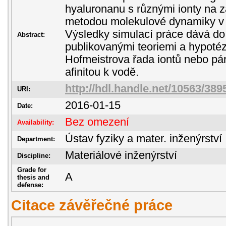
hyaluronanu s různými ionty na z
metodou molekulové dynamiky 
Výsledky simulací práce dává do 
Abstract:
publikovanými teoriemi a hypotéz
Hofmeistrova řada iontů nebo pá
afinitou k vodě.
http://hdl.handle.net/10563/389
URI:
2016-01-15
Date:
Bez omezení
Availability:
Ústav fyziky a mater. inženýrství
Department:
Materiálové inženýrství
Discipline:
Grade for
A
thesis and
defense:
Citace závěřečné práce