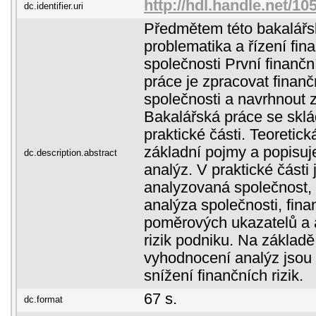
http://hdl.handle.net/1
dc.identifier.uri
Předmětem této bakalářs
problematika a řízení fina
společnosti První finanční 
práce je zpracovat finanč
společnosti a navrhnout z
Bakalářská práce se sklá
praktické části. Teoretic
základní pojmy a popisuj
dc.description.abstract
analýz. V praktické části
analyzovaná společnost
analýza společnosti, fin
poměrových ukazatelů a 
rizik podniku. Na základě
vyhodnocení analýz jsou 
snížení finančních rizik.
67 s.
dc.format