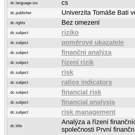
cs
dc.language.iso
Univerzita Tomáše Bati v
dc.publisher
Bez omezení
dc.rights
riziko
dc.subject
poměrové ukazatele
dc.subject
finanční analýza
dc.subject
řízení rizik
dc.subject
risk
dc.subject
ratios indicators
dc.subject
financial risk
dc.subject
financial analysis
dc.subject
risk management
dc.subject
Analýza a řízení finančníc
dc.title
společnosti První finanční 