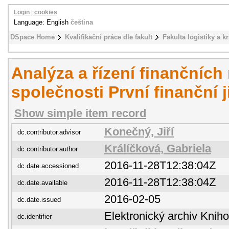
Login
|
cookies
Language: English
čeština
DSpace Home
Kvalifikační práce dle fakult
Fakulta logistiky a k
Analýza a řízení finančních 
společnosti První finanční ji
Show simple item record
Konečný, Jiří
dc.contributor.advisor
Králíčková, Gabriela
dc.contributor.author
2016-11-28T12:38:04Z
dc.date.accessioned
2016-11-28T12:38:04Z
dc.date.available
2016-02-05
dc.date.issued
Elektronický archiv Kni
dc.identifier