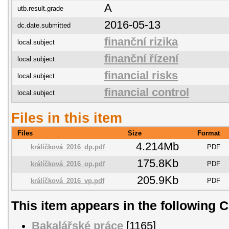
A
utb.result.grade
2016-05-13
dc.date.submitted
finanční rizika
local.subject
finanční řízení
local.subject
financial risks
local.subject
financial control
local.subject
Files in this item
Files
Size
Format
4.214Mb
králíčková_2016_dp.pdf
PDF
175.8Kb
králíčková_2016_op.pdf
PDF
205.9Kb
králíčková_2016_vp.pdf
PDF
This item appears in the following C
Bakalářské práce
[1165]