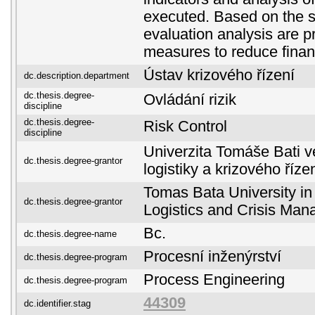
executed. Based on the
evaluation analysis are 
measures to reduce financ
Ústav krizového řízení
dc.description.department
dc.thesis.degree-
Ovládání rizik
discipline
dc.thesis.degree-
Risk Control
discipline
Univerzita Tomáše Bati ve
dc.thesis.degree-grantor
logistiky a krizového říze
Tomas Bata University in 
dc.thesis.degree-grantor
Logistics and Crisis Ma
Bc.
dc.thesis.degree-name
Procesní inženýrství
dc.thesis.degree-program
Process Engineering
dc.thesis.degree-program
44309
dc.identifier.stag