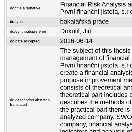
Financial Risk Analysis
dc.title.alternative
První finanční jistota, s.r.
bakalářská práce
dc.type
Dokulil, Jiří
dc.contributor.referee
2016-06-14
dc.date.accepted
The subject of this thesis
management of financial 
První finanční jistota, s.r
create a financial analys
propose improvement mea
consists of theoretical an
theoretical part includes
dc.description.abstract-
describes the methods of 
translated
the practical part there is
analyzed company. SWOT 
company, financial analys
indicators and analysis of 