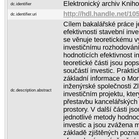
Elektronický archiv Kni
dc.identifier
http://hdl.handle.net/1
dc.identifier.uri
Cílem bakalářské práce 
efektivnosti stavební inve
se věnuje teoretickému v
investičnímu rozhodován
hodnotících efektivnost i
teoretické části jsou pops
součástí investic. Prakti
základní informace o Mor
inženýrské společnosti Zlín
dc.description.abstract
investičním projektu, kte
přestavbu kancelářských 
prostory. V další části j
jednotlivé metody hodnoc
investic a jsou zvážena 
základě zjištěných pozna