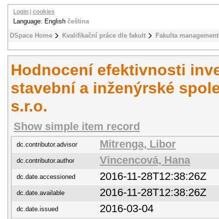
Login
|
cookies
Language: English
čeština
DSpace Home
Kvalifikační práce dle fakult
Fakulta management
Hodnocení efektivnosti inv
stavební a inženýrské spole
s.r.o.
Show simple item record
Mitrenga, Libor
dc.contributor.advisor
Vincencová, Hana
dc.contributor.author
2016-11-28T12:38:26Z
dc.date.accessioned
2016-11-28T12:38:26Z
dc.date.available
2016-03-04
dc.date.issued