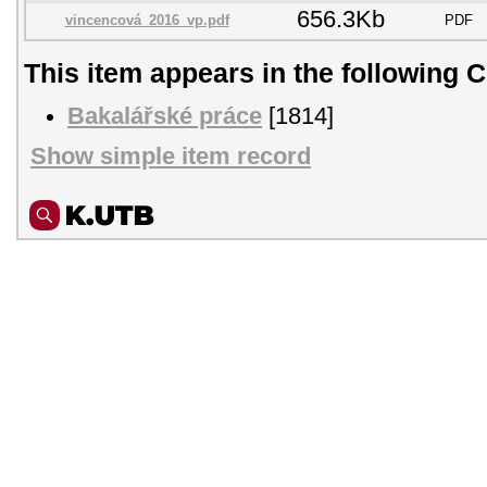
656.3Kb
vincencová_2016_vp.pdf
PDF
This item appears in the following C
Bakalářské práce
[1814]
Show simple item record