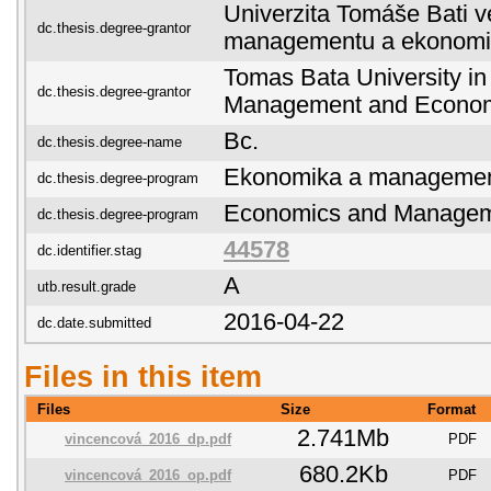
Univerzita Tomáše Bati ve
dc.thesis.degree-grantor
managementu a ekonomi
Tomas Bata University in 
dc.thesis.degree-grantor
Management and Econo
Bc.
dc.thesis.degree-name
Ekonomika a manageme
dc.thesis.degree-program
Economics and Manage
dc.thesis.degree-program
44578
dc.identifier.stag
A
utb.result.grade
2016-04-22
dc.date.submitted
Files in this item
Files
Size
Format
2.741Mb
vincencová_2016_dp.pdf
PDF
680.2Kb
vincencová_2016_op.pdf
PDF