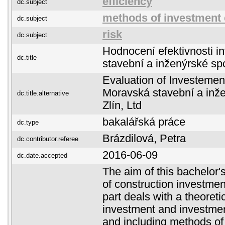
efficiency
dc.subject
methods of investment 
dc.subject
risk
dc.subject
Hodnocení efektivnosti i
dc.title
stavební a inženýrské spol
Evaluation of Investement
Moravská stavební a inž
dc.title.alternative
Zlín, Ltd
bakalářská práce
dc.type
Brázdilová, Petra
dc.contributor.referee
2016-06-09
dc.date.accepted
The aim of this bachelor's
of construction investmen
part deals with a theoretic
investment and investmen
and including methods of 