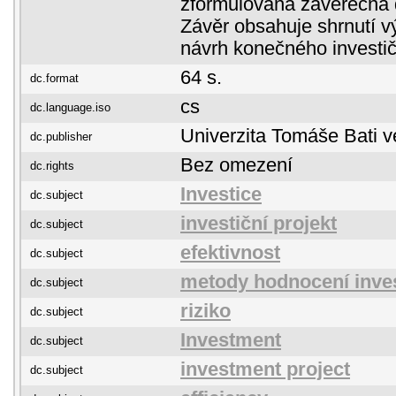
zformulována závěrečná d
Závěr obsahuje shrnutí v
návrh konečného investič
64 s.
dc.format
cs
dc.language.iso
Univerzita Tomáše Bati v
dc.publisher
Bez omezení
dc.rights
Investice
dc.subject
investiční projekt
dc.subject
efektivnost
dc.subject
metody hodnocení inves
dc.subject
riziko
dc.subject
Investment
dc.subject
investment project
dc.subject