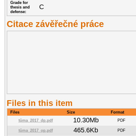
Grade for
C
thesis and
defense:
Citace závěřečné práce
Files in this item
Files
Size
Format
10.30Mb
tůma_2017_dp.pdf
PDF
465.6Kb
tůma_2017_op.pdf
PDF