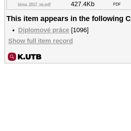
427.4Kb
tůma_2017_vp.pdf
PDF
This item appears in the following C
Diplomové práce
[1096]
Show full item record