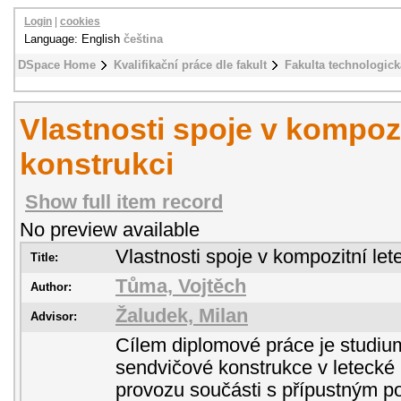
Login
|
cookies
Language: English
čeština
DSpace Home
Kvalifikační práce dle fakult
Fakulta technologick
Vlastnosti spoje v kompozi
konstrukci
Show full item record
No preview available
Vlastnosti spoje v kompozitní let
Title:
Tůma, Vojtěch
Author:
Žaludek, Milan
Advisor:
Cílem diplomové práce je studiu
sendvičové konstrukce v letecké 
provozu součásti s přípustným p