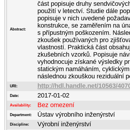
část popisuje druhy sendvičových
použití v letectví. Studie dále po
popisuje v nich uvedené požada
konstrukce, se zaměřením na ún
Abstract:
s přípustným poškozením. Násle
zkoušek používaných pro zjišťo
vlastností. Praktická část obsahu
zkušebních vzorků. Popisuje náv
vyhodnocuje získané výsledky pr
statickým namáháním, cyklický
následnou zkouškou reziduální p
http://hdl.handle.net/10563/407
URI:
2017-01-02
Date:
Bez omezení
Availability:
Ústav výrobního inženýrství
Department:
Výrobní inženýrství
Discipline: