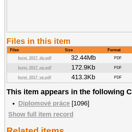
Files in this item
Files
Size
Format
32.44Mb
kurej_2017_dp.pdf
PDF
172.9Kb
kurej_2017_op.pdf
PDF
413.3Kb
kurej_2017_vp.pdf
PDF
This item appears in the following C
Diplomové práce
[1096]
Show full item record
Related items