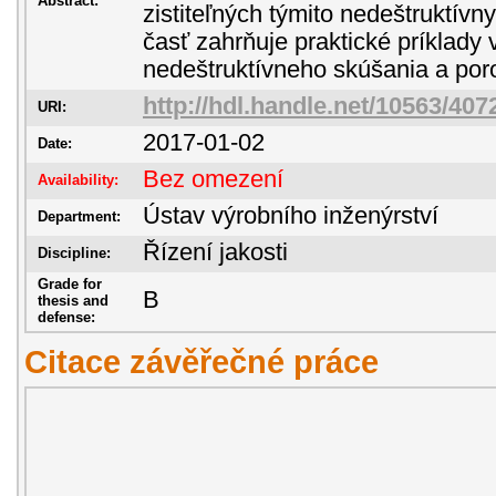
Abstract:
zistiteľných týmito nedeštruktív
časť zahrňuje praktické príklady
nedeštruktívneho skúšania a por
http://hdl.handle.net/10563/407
URI:
2017-01-02
Date:
Bez omezení
Availability:
Ústav výrobního inženýrství
Department:
Řízení jakosti
Discipline:
Grade for
B
thesis and
defense:
Citace závěřečné práce