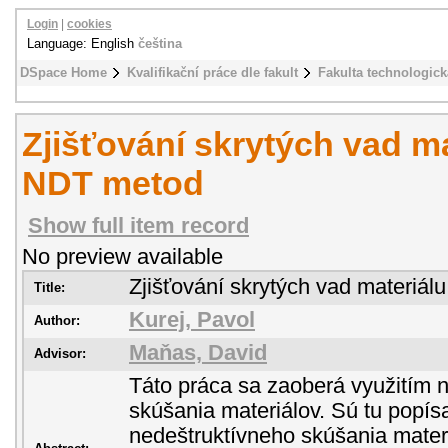
Login
|
cookies
Language: English
čeština
DSpace Home
Kvalifikační práce dle fakult
Fakulta technologick
Zjišťování skrytých vad m
NDT metod
Show full item record
No preview available
Zjišťování skrytých vad materiá
Title:
Kurej, Pavol
Author:
Maňas, David
Advisor:
Táto práca sa zaoberá využitím 
skúšania materiálov. Sú tu popí
nedeštruktívneho skúšania mater