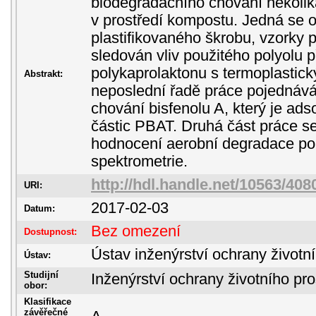
biodegradačního chování několik
v prostředí kompostu. Jedná se o
plastifikovaného škrobu, vzorky p
sledován vliv použitého polyolu p
polykaprolaktonu s termoplastic
Abstrakt:
neposlední řadě práce pojednáv
chování bisfenolu A, který je ad
částic PBAT. Druhá část práce se
hodnocení aerobní degradace po
spektrometrie.
http://hdl.handle.net/10563/408
URI:
2017-02-03
Datum:
Bez omezení
Dostupnost:
Ústav inženýrství ochrany životní
Ústav:
Studijní
Inženýrství ochrany životního pro
obor:
Klasifikace
závěřečné