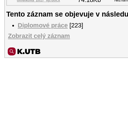
omelková_2017_vp.docx
Neznám
Tento záznam se objevuje v následu
Diplomové práce
[223]
Zobrazit celý záznam