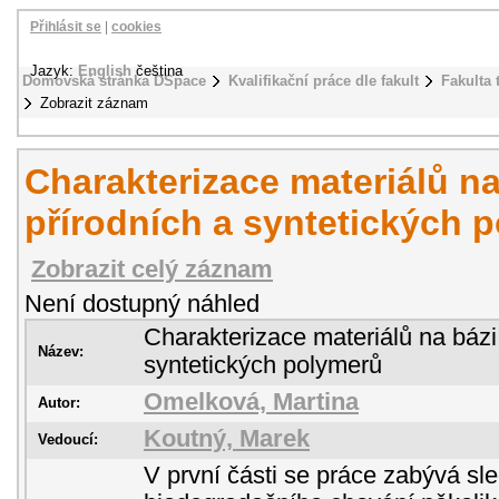
Přihlásit se
|
cookies
Jazyk:
English
čeština
Domovská stránka DSpace
Kvalifikační práce dle fakult
Fakulta 
Zobrazit záznam
Charakterizace materiálů n
přírodních a syntetických 
Zobrazit celý záznam
Není dostupný náhled
Charakterizace materiálů na bázi
Název:
syntetických polymerů
Omelková, Martina
Autor:
Koutný, Marek
Vedoucí:
V první části se práce zabývá s