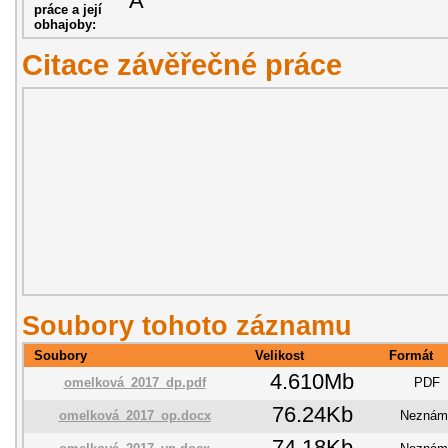
A
práce a její
obhajoby:
Citace závěřečné práce
Soubory tohoto záznamu
Soubory
Velikost
Formát
4.610Mb
omelková_2017_dp.pdf
PDF
76.24Kb
omelková_2017_op.docx
Neznám
74.18Kb