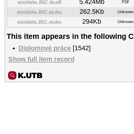
5.424Mb
procházka_2017_dp.pdf
PDF
262.5Kb
procházka_2017_op.doc
Unknown
294Kb
procházka_2017_vp.doc
Unknown
This item appears in the following C
Diplomové práce
[1542]
Show full item record