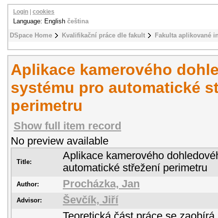
Login
|
cookies
Language: English
čeština
DSpace Home
Kvalifikační práce dle fakult
Fakulta aplikované i
Aplikace kamerového dohl
systému pro automatické st
perimetru
Show full item record
No preview available
Aplikace kamerového dohledové
Title:
automatické střežení perimetru
Procházka, Jan
Author:
Ševčík, Jiří
Advisor:
Teoretická část práce se zaobír