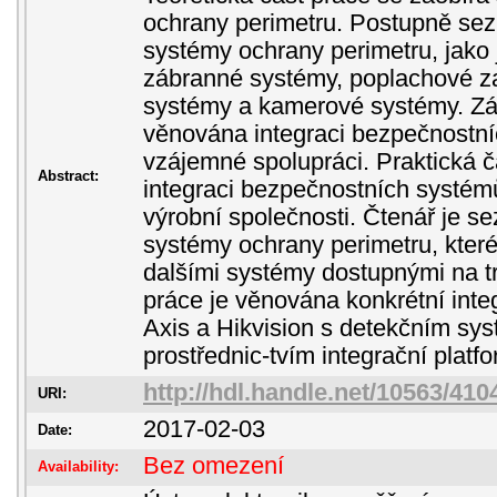
ochrany perimetru. Postupně sez
systémy ochrany perimetru, jako
zábranné systémy, poplachové z
systémy a kamerové systémy. Záv
věnována integraci bezpečnostní
vzájemné spolupráci. Praktická č
Abstract:
integraci bezpečnostních systém
výrobní společnosti. Čtenář je 
systémy ochrany perimetru, které
dalšími systémy dostupnými na t
práce je věnována konkrétní inte
Axis a Hikvision s detekčním sy
prostřednic-tvím integrační platf
http://hdl.handle.net/10563/410
URI:
2017-02-03
Date:
Bez omezení
Availability: