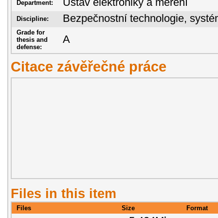
Ústav elektroniky a měření
Department:
Bezpečnostní technologie, sys
Discipline:
Grade for
A
thesis and
defense:
Citace závěřečné práce
Files in this item
Files
Size
Format