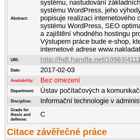
systému, nastudování základních
systému WordPress, jeho výhody
popisuje realizaci internetového
Abstract:
systému WordPress, SEO optima
a zajištění vhodného hostingu pr
Výstupem práce bude e-shop, kte
internetové adrese www.nakladat
http://hdl.handle.net/10563/411
URI:
2017-02-03
Date:
Bez omezení
Availability:
Ústav počítačových a komunikač
Department:
Informační technologie v administ
Discipline:
Grade for
C
thesis and
defense:
Citace závěřečné práce