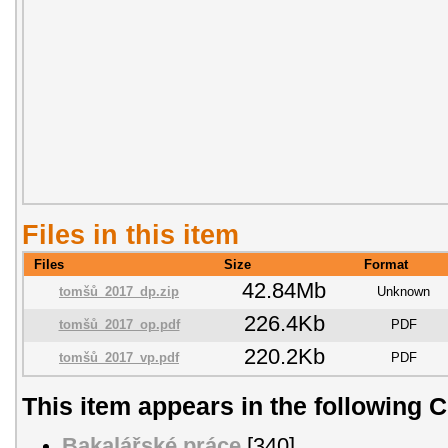
Files in this item
Files
Size
Format
42.84Mb
tomšů_2017_dp.zip
Unknown
226.4Kb
tomšů_2017_op.pdf
PDF
220.2Kb
tomšů_2017_vp.pdf
PDF
This item appears in the following C
Bakalářské práce
[340]