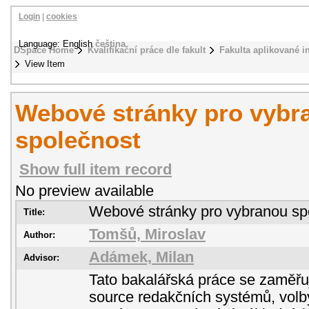
Login
|
cookies
Language: English
čeština
DSpace Home
Kvalifikační práce dle fakult
Fakulta aplikované i
View Item
Webové stránky pro vybr
společnost
Show full item record
No preview available
Webové stránky pro vybranou sp
Title:
Tomšů, Miroslav
Author:
Adámek, Milan
Advisor:
Tato bakalářská práce se zaměřu
source redakčních systémů, vol