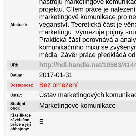
nástrojů marketingové komunikac
projektu. Cílem práce je nalezen
marketingové komunikace pro nek
veganství. Teoretická část je vě
Abstrakt:
marketingu. Vymezuje pojmy souv
Praktická část porovnává a analy
komunikačního mixu se zvýšeným
média. Závěr práce předkládá od
http://hdl.handle.net/10563/414
URI:
2017-01-31
Datum:
Bez omezení
Dostupnost:
Ústav marketingových komunika
Ústav:
Studijní
Marketingové komunikace
obor:
Klasifikace
závěřečné
E
práce a její
obhajoby: