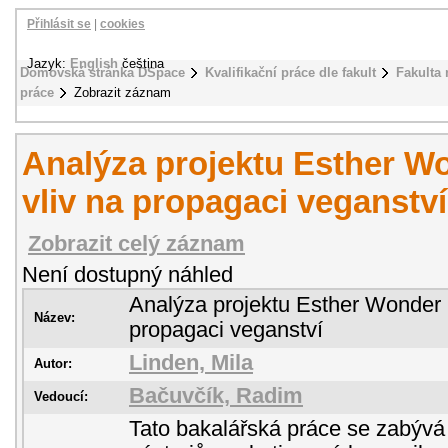
Přihlásit se
|
cookies
Jazyk:
English
čeština
Domovská stránka DSpace
Kvalifikační práce dle fakult
Fakulta
práce
Zobrazit záznam
Analýza projektu Esther Wo
vliv na propagaci veganství
Zobrazit celý záznam
Není dostupný náhled
Analýza projektu Esther Wonder P
Název:
propagaci veganství
Linden, Mila
Autor:
Bačuvčík, Radim
Vedoucí:
Tato bakalářská práce se zabývá