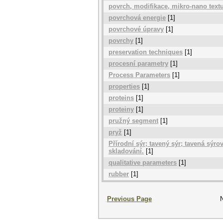
povrch, modifikace, mikro-nano text
povrchová energie
[1]
povrchové úpravy
[1]
povrchy
[1]
preservation techniques
[1]
procesní parametry
[1]
Process Parameters
[1]
properties
[1]
proteins
[1]
proteiny
[1]
pružný segment
[1]
pryž
[1]
Přírodní sýr; tavený sýr; tavená sýro
skladování.
[1]
qualitative parameters
[1]
rubber
[1]
Previous Page
N