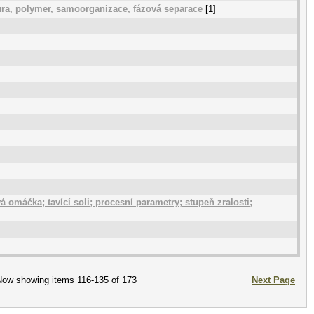
ura, polymer, samoorganizace, fázová separace
[1]
vá omáčka; tavící soli; procesní parametry; stupeň zralosti;
ow showing items 116-135 of 173
Next Page