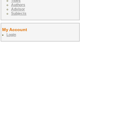
Titles
Authors
Advisor
Subjects
My Account
Login