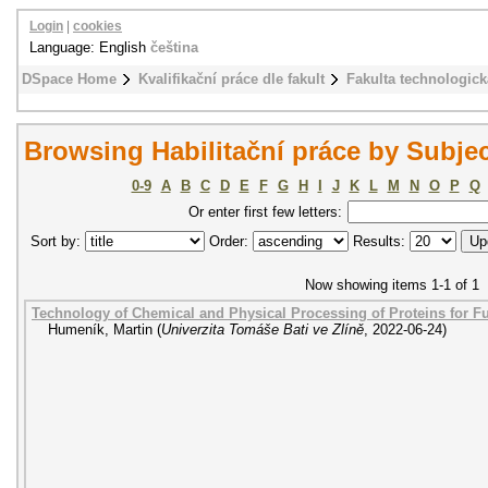
Login
|
cookies
Language: English
čeština
DSpace Home
Kvalifikační práce dle fakult
Fakulta technologick
Browsing Habilitační práce by Subjec
0-9
A
B
C
D
E
F
G
H
I
J
K
L
M
N
O
P
Q
Or enter first few letters:
Sort by:
Order:
Results:
Now showing items 1-1 of 1
Technology of Chemical and Physical Processing of Proteins for F
Humeník, Martin
(
Univerzita Tomáše Bati ve Zlíně
,
2022-06-24
)