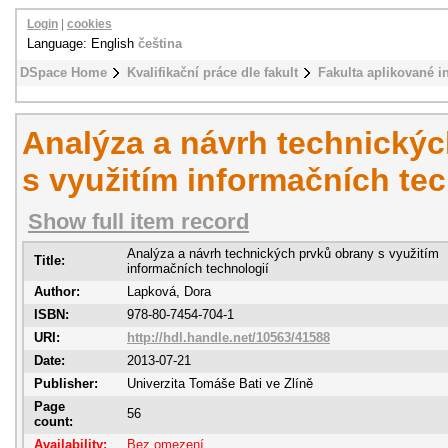
Login
|
cookies
Language: English
čeština
DSpace Home
Kvalifikační práce dle fakult
Fakulta aplikované i
Analýza a návrh technický
s využitím informačních tec
Show full item record
Analýza a návrh technických prvků obrany s využitím
Title:
informačních technologií
Author:
Lapková, Dora
ISBN:
978-80-7454-704-1
URI:
http://hdl.handle.net/10563/41588
Date:
2013-07-21
Publisher:
Univerzita Tomáše Bati ve Zlíně
Page
56
count:
Availability:
Bez omezení