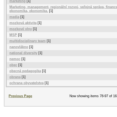
marketing
[1]
Marketing, management, regionální rozvoj, veřejná správa, financ
ekonomika, ekonomika.
[1]
media
[1]
mozková aktivita
[1]
mozkové vlny
[1]
MSP
[1]
multidisciplinary team
[1]
nanovlákno
[1]
national diversity
[1]
nemoc
[1]
obec
[1]
obecná pedagogika
[1]
obrana
[1]
ochrana obyvatelstva
[1]
Previous Page
Now showing items 78-97 of 16