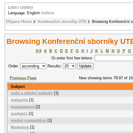
Login
|
cookies
Language: English
čeština
DSpace Home
Konferenční sborníky UTB
Browsing Konferenční 
Browsing Konferenční sborníky UTB
0-9
A
B
C
D
E
F
G
H
I
J
K
L
M
N
O
P
Q
Or enter first few letters:
Order:
Results:
Previous Page
Now showing items 78-97 of 16
Subject
malé a střední podniky
[1]
malignita
[1]
management
[2]
markanty
[1]
market competition
[1]
Marketing
[1]