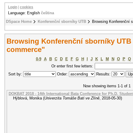
Login
|
cookies
Language: English
čeština
DSpace Home
Konferenční sborníky UTB
Browsing Konferenční 
Browsing Konferenční sborníky UTB 
commerce"
0-9
A
B
C
D
E
F
G
H
I
J
K
L
M
N
O
P
Q
Or enter first few letters:
Sort by:
Order:
Results:
Now showing items 1-1 of 1
DOKBAT 2018 - 14th International Bata Conference for Ph.D. Stude
Hýblová, Monika
(
Univerzita Tomáše Bati ve Zlíně
,
2018-05-30
)