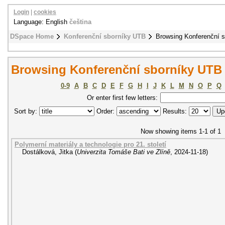
Login
|
cookies
Language: English
čeština
DSpace Home
Konferenční sborníky UTB
Browsing Konferenční 
Browsing Konferenční sborníky UTB b
0-9
A
B
C
D
E
F
G
H
I
J
K
L
M
N
O
P
Q
Or enter first few letters:
Sort by:
Order:
Results:
Now showing items 1-1 of 1
Polymerní materiály a technologie pro 21. století
Dostálková, Jitka
(
Univerzita Tomáše Bati ve Zlíně
,
2024-11-18
)