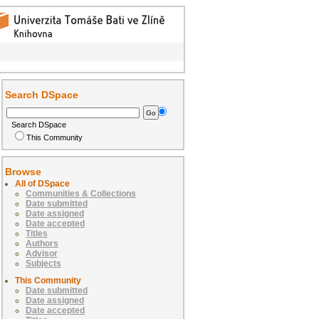
Search DSpace
Search DSpace
This Community
Browse
All of DSpace
Communities & Collections
Date submitted
Date assigned
Date accepted
Titles
Authors
Advisor
Subjects
This Community
Date submitted
Date assigned
Date accepted