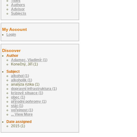
Titles
Authors
Advisor
Subjects
My Account
Login
Discover
Author
Adamec, Vladimír (1)
Konečný, Jiří (1)
Subject
alkohol (1)
alkoholik (1)
analýza rizika (1)
dopravní infrastruktura (1)
krizové situace (1)
obec (1)
přírodní pohromy (1)
stát (1)
veřejnost (1)
... View More
Date assigned
2015 (1)