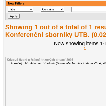
New Filters:
Showing 1 out of a total of 1 re
Konferenční sborníky UTB. (0.0
Now showing items 1-1
1
Krizové řízení a řešení krizových situací 2016
Konečný, Jiří
;
Adamec, Vladimír
(
Univerzita Tomáše Bati ve Zlíně
,
20