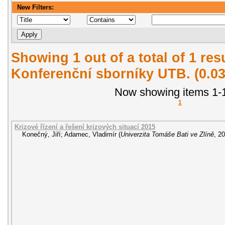
New Filters:
Showing 1 out of a total of 1 re
Konferenční sborníky UTB. (0.0
Now showing items 1-1
1
Krizové řízení a řešení krizových situací 2015
Konečný, Jiří
;
Adamec, Vladimír
(
Univerzita Tomáše Bati ve Zlíně
,
20