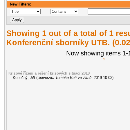
New Filters:
Showing 1 out of a total of 1 re
Konferenční sborníky UTB. (0.0
Now showing items 1-1
1
Krizové řízení a řešení krizových situací 2019
Konečný, Jiří
(
Univerzita Tomáše Bati ve Zlíně
,
2019-10-03
)