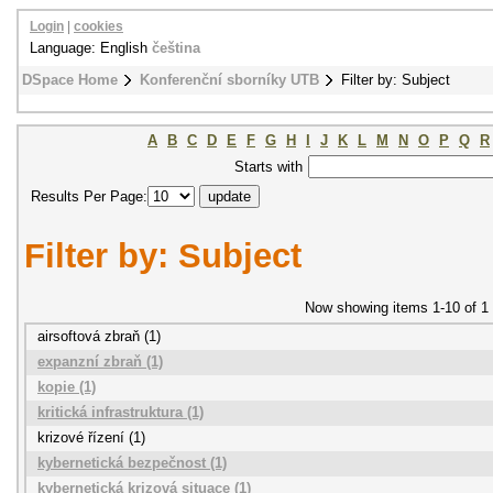
Login
|
cookies
Language: English
čeština
DSpace Home
Konferenční sborníky UTB
Filter by: Subject
A
B
C
D
E
F
G
H
I
J
K
L
M
N
O
P
Q
R
Starts with
Results Per Page:
Filter by: Subject
Now showing items 1-10 of 1
airsoftová zbraň (1)
expanzní zbraň (1)
kopie (1)
kritická infrastruktura (1)
krizové řízení (1)
kybernetická bezpečnost (1)
kybernetická krizová situace (1)