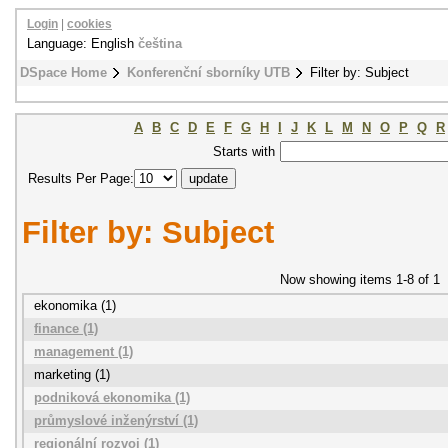
Login
|
cookies
Language: English
čeština
DSpace Home
Konferenční sborníky UTB
Filter by: Subject
A
B
C
D
E
F
G
H
I
J
K
L
M
N
O
P
Q
R
Starts with
Results Per Page:
Filter by: Subject
Now showing items 1-8 of 1
ekonomika (1)
finance (1)
management (1)
marketing (1)
podniková ekonomika (1)
průmyslové inženýrství (1)
regionální rozvoj (1)