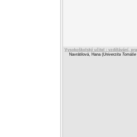
Vysokoškolský učitel : vzdělávání, pra
Navrátilová, Hana
(
Univerzita Tomáše 