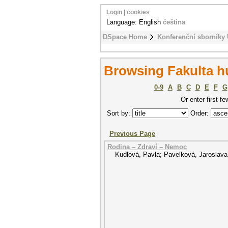
Login
|
cookies
Language: English
čeština
DSpace Home
Konferenční sborníky
Browsing Fakulta hu
0-9
A
B
C
D
E
F
G
Or enter first fe
Sort by:
Order:
Previous Page
Rodina – Zdraví – Nemoc
Kudlová, Pavla
;
Pavelková, Jaroslava