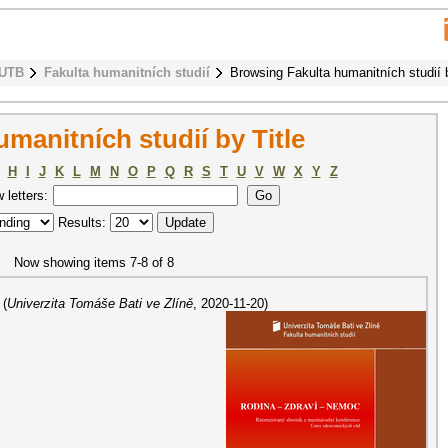
 UTB
Fakulta humanitních studií
Browsing Fakulta humanitních studií b
manitních studií by Title
H
I
J
K
L
M
N
O
P
Q
R
S
T
U
V
W
X
Y
Z
w letters:
Results:
Now showing items 7-8 of 8
(
Univerzita Tomáše Bati ve Zlíně
,
2020-11-20
)