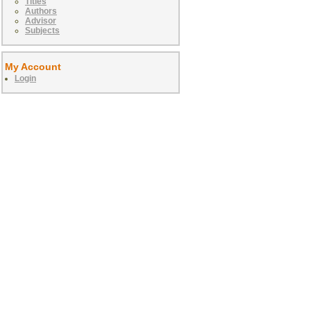
Titles
Authors
Advisor
Subjects
My Account
Login