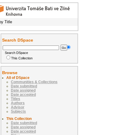
y Title
Search DSpace
Search DSpace
This Collection
Browse
All of DSpace
Communities & Collections
Date submitted
Date assigned
Date accepted
Titles
Authors
Advisor
Subjects
This Collection
Date submitted
Date assigned
Date accepted