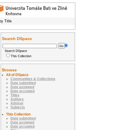
y Title
Search DSpace
Search DSpace
This Collection
Browse
All of DSpace
Communities & Collections
Date submitted
Date assigned
Date accepted
Titles
Authors
Advisor
Subjects
This Collection
Date submitted
Date assigned
Date accepted