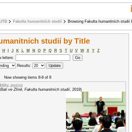
 UTB
Fakulta humanitních studií
Browsing Fakulta humanitních studií b
manitních studií by Title
H
I
J
K
L
M
N
O
P
Q
R
S
T
U
V
W
X
Y
Z
w letters:
Results:
Now showing items 8-8 of 8
ktiky, pozice
Bati ve Zlíně, Fakulta humanitních studií
,
2019
)