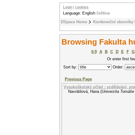
Login
|
cookies
Language: English
čeština
DSpace Home
Konferenční sborníky
Browsing Fakulta hu
0-9
A
B
C
D
E
F
G
Or enter first fe
Sort by:
Order:
Previous Page
Vysokoškolský učitel : vzdělávání, pra
Navrátilová, Hana
(
Univerzita Tomáše 