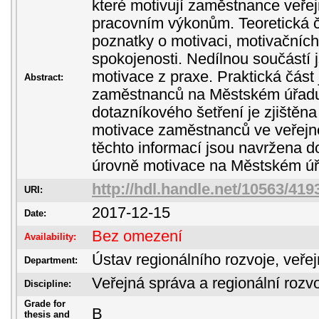
které motivují zaměstnance veře
pracovním výkonům. Teoretická č
poznatky o motivaci, motivačních 
spokojenosti. Nedílnou součástí 
motivace z praxe. Praktická část
Abstract:
zaměstnanců na Městském úřadu
dotazníkového šetření je zjištěn
motivace zaměstnanců ve veřejn
těchto informací jsou navržena d
úrovně motivace na Městském úř
http://hdl.handle.net/10563/419
URI:
2017-12-15
Date:
Bez omezení
Availability:
Ústav regionálního rozvoje, veře
Department:
Veřejná správa a regionální rozvo
Discipline:
Grade for
B
thesis and