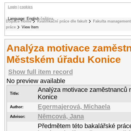
Login
|
cookies
Language: English
čeština
DSpace Home
Kvalifikační práce dle fakult
Fakulta management
práce
View Item
Analýza motivace zaměst
Městském úřadu Konice
Show full item record
No preview available
Analýza motivace zaměstnanců 
Title:
Konice
Egermajerová, Michaela
Author:
Němcová, Jana
Advisor:
Předmětem této bakalářské práce 