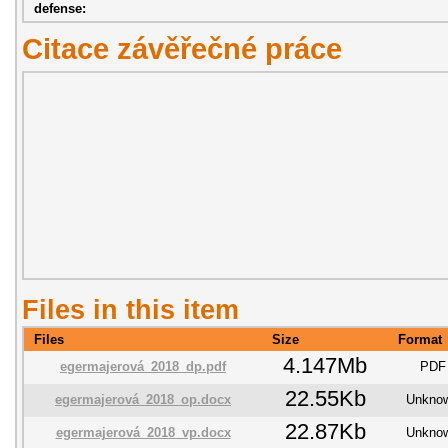
defense:
Citace závěřečné práce
Files in this item
Files
Size
Format
4.147Mb
egermajerová_2018_dp.pdf
PDF
22.55Kb
egermajerová_2018_op.docx
Unkno
22.87Kb
egermajerová_2018_vp.docx
Unkno