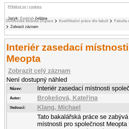
Přihlásit se
|
cookies
Jazyk:
English
čeština
Domovská stránka DSpace
Kvalifikační práce dle fakult
Fakulta
Zobrazit záznam
Interiér zasedací místnost
Meopta
Zobrazit celý záznam
Není dostupný náhled
Interiér zasedací místnosti spol
Název:
Brokešová, Kateřina
Autor:
Klang, Michael
Vedoucí:
Tato bakalářská práce se zabýv
místnosti pro společnost Meopta 