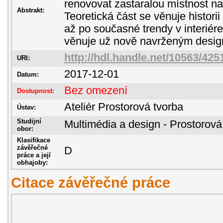
renovovat zastaralou místnost na
Abstrakt:
Teoretická část se věnuje historii
až po současné trendy v interiére
věnuje už nově navrženým desi
http://hdl.handle.net/10563/425
URI:
2017-12-01
Datum:
Bez omezení
Dostupnost:
Ateliér Prostorová tvorba
Ústav:
Studijní
Multimédia a design - Prostorová
obor:
Klasifikace
závěřečné
D
práce a její
obhajoby:
Citace závěřečné práce