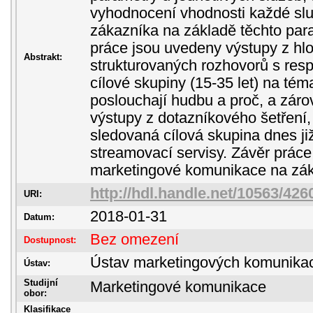
vyhodnocení vhodnosti každé sl
zákazníka na základě těchto para
práce jsou uvedeny výstupy z h
Abstrakt:
strukturovaných rozhovorů s res
cílové skupiny (15-35 let) na t
poslouchají hudbu a proč, a zár
výstupy z dotazníkového šetření, 
sledovaná cílová skupina dnes již
streamovací servisy. Závěr prác
marketingové komunikace na zákl
http://hdl.handle.net/10563/426
URI:
2018-01-31
Datum:
Bez omezení
Dostupnost:
Ústav marketingových komunika
Ústav:
Studijní
Marketingové komunikace
obor:
Klasifikace