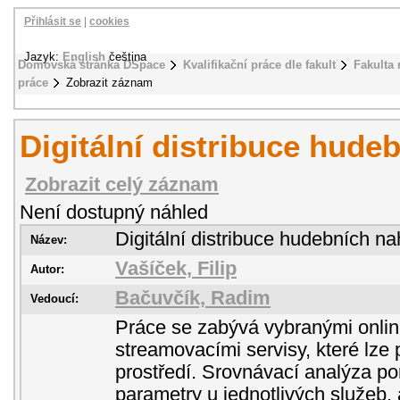
Přihlásit se
|
cookies
Jazyk:
English
čeština
Domovská stránka DSpace
Kvalifikační práce dle fakult
Fakulta
práce
Zobrazit záznam
Digitální distribuce hude
Zobrazit celý záznam
Není dostupný náhled
Digitální distribuce hudebních n
Název:
Vašíček, Filip
Autor:
Bačuvčík, Radim
Vedoucí:
Práce se zabývá vybranými onli
streamovacími servisy, které lze
prostředí. Srovnávací analýza po
parametry u jednotlivých služeb, a 