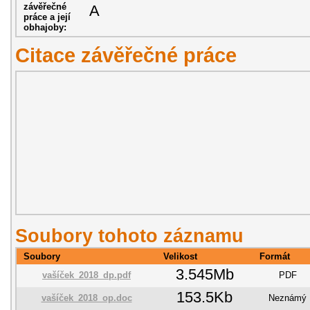
závěřečné
A
práce a její
obhajoby:
Citace závěřečné práce
Soubory tohoto záznamu
Soubory
Velikost
Formát
3.545Mb
vašíček_2018_dp.pdf
PDF
153.5Kb
vašíček_2018_op.doc
Neznámý