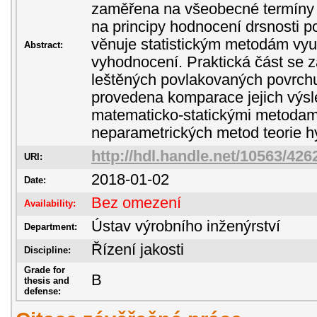
zaměřena na všeobecné termíny a
na principy hodnocení drsnosti po
věnuje statistickým metodám vyu
Abstract:
vyhodnocení. Praktická část se 
leštěných povlakovaných povrchu
provedena komparace jejich výs
matematicko-statickými metodami
neparametrických metod teorie h
http://hdl.handle.net/10563/426
URI:
2018-01-02
Date:
Bez omezení
Availability:
Ústav výrobního inženýrství
Department:
Řízení jakosti
Discipline:
Grade for
B
thesis and
defense: