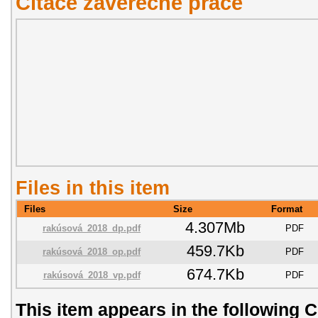
Citace závěřečné práce
Files in this item
Files
Size
Format
4.307Mb
rakúsová_2018_dp.pdf
PDF
459.7Kb
rakúsová_2018_op.pdf
PDF
674.7Kb
rakúsová_2018_vp.pdf
PDF
This item appears in the following C