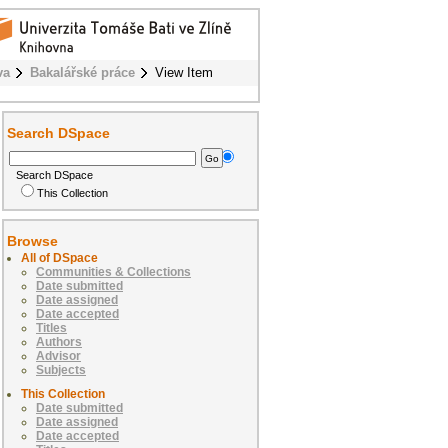
va
Bakalářské práce
View Item
Search DSpace
Search DSpace
This Collection
Browse
All of DSpace
Communities & Collections
Date submitted
Date assigned
Date accepted
Titles
Authors
Advisor
Subjects
This Collection
Date submitted
Date assigned
Date accepted