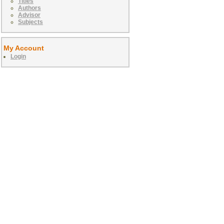
Titles
Authors
Advisor
Subjects
My Account
Login