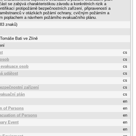
část se zabývá charakteristikou závodu a konkrétních rizik a
entifikací protipožárně bezpečnostních zařízení, připraveností a
 zaměstnanců v otázkách požární ochrany, cvičným požárním a
m poplachem a návrhem požárního evakuačního plánu.
583 znaků)
 Tomáše Bati ve Zlíně
ení
st
cs
 osob
cs
 evakuace osob
cs
á událost
cs
cs
ezpečnostní zařízení
cs
vakuační plán
cs
en
n of Persons
en
acuation of Persons
en
nary Event
en
en