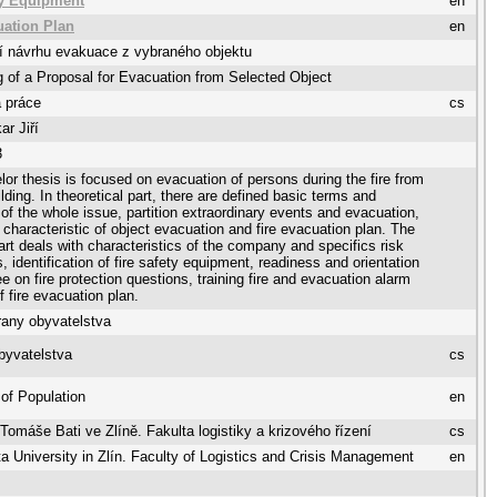
ty Equipment
en
uation Plan
en
í návrhu evakuace z vybraného objektu
 of a Proposal for Evacuation from Selected Object
 práce
cs
ar Jiří
3
lor thesis is focused on evacuation of persons during the fire from
lding. In theoretical part, there are defined basic terms and
 of the whole issue, partition extraordinary events and evacuation,
, characteristic of object evacuation and fire evacuation plan. The
part deals with characteristics of the company and specifics risk
, identification of fire safety equipment, readiness and orientation
e on fire protection questions, training fire and evacuation alarm
f fire evacuation plan.
rany obyvatelstva
byvatelstva
cs
 of Population
en
 Tomáše Bati ve Zlíně. Fakulta logistiky a krizového řízení
cs
 University in Zlín. Faculty of Logistics and Crisis Management
en