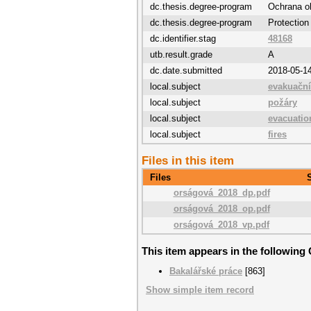
dc.thesis.degree-program
Ochrana o
dc.thesis.degree-program
Protection
dc.identifier.stag
48168
utb.result.grade
A
dc.date.submitted
2018-05-1
local.subject
evakuační
local.subject
požáry
local.subject
evacuatio
local.subject
fires
Files in this item
Files
orságová_2018_dp.pdf
orságová_2018_op.pdf
orságová_2018_vp.pdf
This item appears in the following 
Bakalářské práce
[863]
Show simple item record