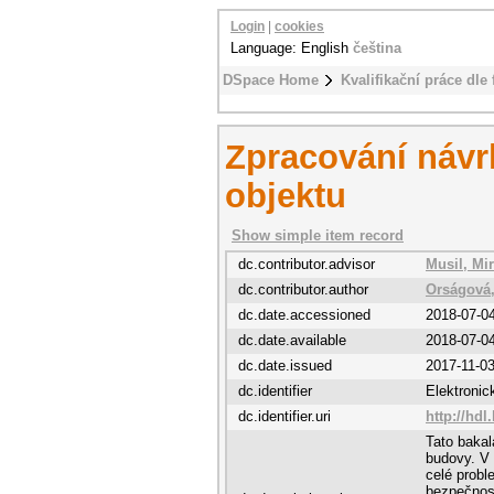
Login
|
cookies
Language: English
čeština
DSpace Home
Kvalifikační práce dle 
Zpracování návr
objektu
Show simple item record
dc.contributor.advisor
Musil, Mi
dc.contributor.author
Orságová,
dc.date.accessioned
2018-07-0
dc.date.available
2018-07-0
dc.date.issued
2017-11-0
dc.identifier
Elektroni
dc.identifier.uri
http://hdl
Tato bakal
budovy. V 
celé probl
bezpečnost