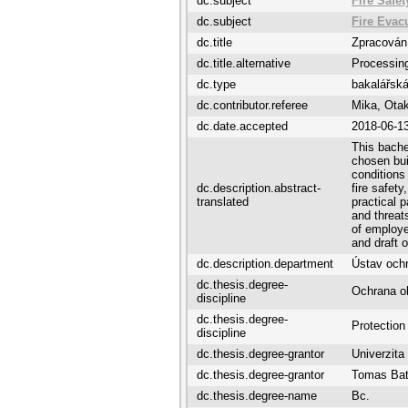
dc.subject
Fire Safe
dc.subject
Fire Evac
dc.title
Zpracován
dc.title.alternative
Processing
dc.type
bakalářská
dc.contributor.referee
Mika, Otak
dc.date.accepted
2018-06-1
This bache
chosen bui
conditions
dc.description.abstract-
fire safety
translated
practical 
and threats
of employe
and draft o
dc.description.department
Ústav och
dc.thesis.degree-
Ochrana o
discipline
dc.thesis.degree-
Protection
discipline
dc.thesis.degree-grantor
Univerzita
dc.thesis.degree-grantor
Tomas Bata
dc.thesis.degree-name
Bc.