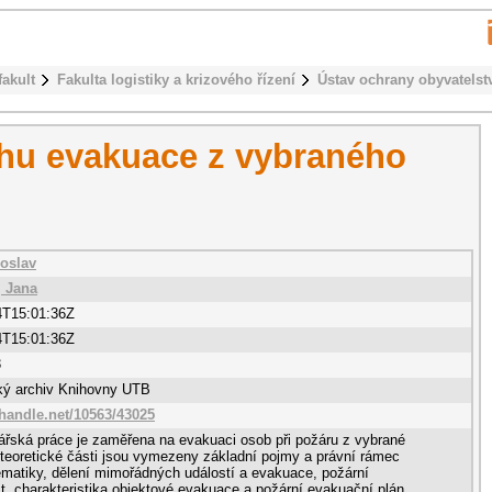
fakult
Fakulta logistiky a krizového řízení
Ústav ochrany obyvatelst
hu evakuace z vybraného
roslav
 Jana
4T15:01:36Z
4T15:01:36Z
3
cký archiv Knihovny UTB
.handle.net/10563/43025
ářská práce je zaměřena na evakuaci osob při požáru z vybrané
teoretické části jsou vymezeny základní pojmy a právní rámec
ematiky, dělení mimořádných událostí a evakuace, požární
, charakteristika objektové evakuace a požární evakuační plán.