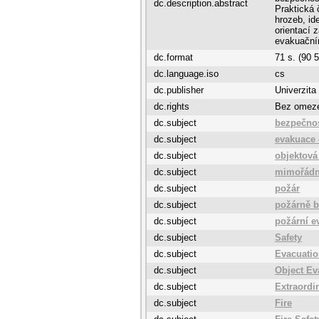
dc.description.abstract
Praktická 
hrozeb, id
orientací
evakuační
dc.format
71 s. (90 
dc.language.iso
cs
dc.publisher
Univerzita
dc.rights
Bez omez
dc.subject
bezpečno
dc.subject
evakuace
dc.subject
objektová
dc.subject
mimořádn
dc.subject
požár
dc.subject
požárně b
dc.subject
požární e
dc.subject
Safety
dc.subject
Evacuatio
dc.subject
Object Ev
dc.subject
Extraordi
dc.subject
Fire