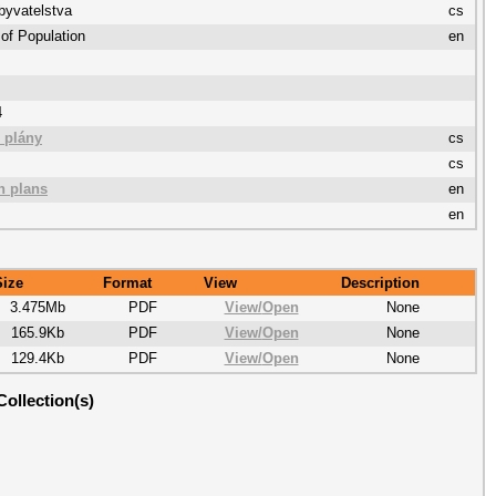
byvatelstva
cs
 of Population
en
4
 plány
cs
cs
n plans
en
en
Size
Format
View
Description
3.475Mb
PDF
View/
Open
None
165.9Kb
PDF
View/
Open
None
129.4Kb
PDF
View/
Open
None
Collection(s)